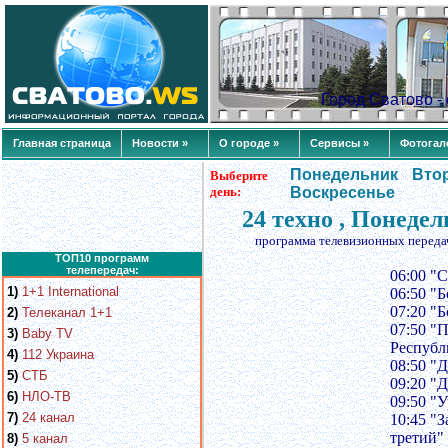
Город Сватово 
Главная страница
Новости »
О городе »
Сервисы »
Фотогал
Понедельник
Вто
Выберите
день:
Воскресенье
24 техно , Понеде
программа телевизионных переда
ТОП10 программ
телепередач:
06:00 "
1)
1+1 International
06:50 "
07:20 "
2)
Телеканал 1+1
07:50 "
3)
Baby TV
Республ
4)
112 Украина
08:50 "
5)
СТБ
09:20 "
6)
НЛО-ТВ
09:50 "У
7)
24 канал
10:45 "
третий"
8)
5 канал