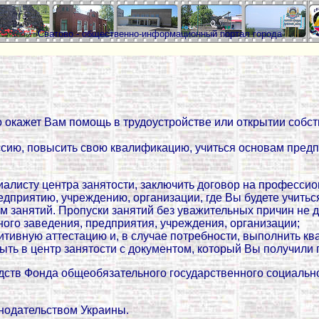
Сватово - общественно-информационный портал города
о окажет Вам помощь в трудоустройстве или открытии соб
сию, повысить свою квалификацию, учиться основам предп
иалисту центра занятости, заключить договор на профессио
дприятию, учреждению, организации, где Вы будете учитьс
м занятий. Пропуски занятий без уважительных причин не 
ного заведения, предприятия, учреждения, организации;
зитивную аттестацию и, в случае потребности, выполнить 
ть в центр занятости с документом, который Вы получили 
дств Фонда общеобязательного государственного социально
нодательством Украины.