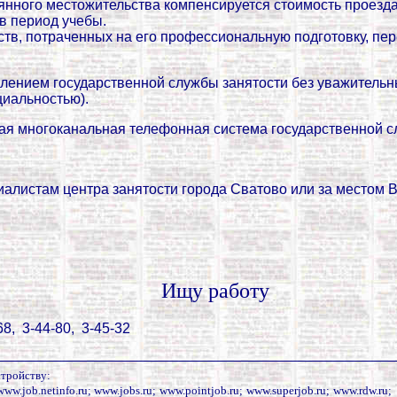
нного местожительства компенсируется стоимость проезда 
в период учебы.
тв, потраченных на его профессиональную подготовку, пе
лением государственной службы занятости без уважительн
циальностью).
ая многоканальная телефонная система государственной 
алистам центра занятости города Сватово или за местом 
Ищу работу
68, 3-44-80, 3-45-32
стройству:
www.job.netinfo.ru; www.jobs.ru; www.pointjob.ru; www.superjob.ru; www.rdw.ru;