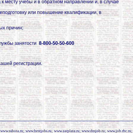
к месту учебы и в обратном направлении и, в
случае
реподготовку или повышение квалификации, в
ых причин;
службы занятости
8-800-50-50-600
Вашей регистрации.
 www.rabota.ru; www.bestjobs.ru; www.zarplata.ru; www.dmjob.ru; www.job.rbc.ru;