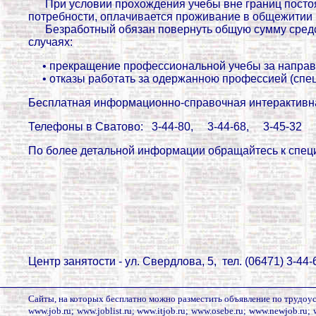
При условии прохождения учебы вне границ постоя
потребности, оплачивается проживание в общежитии 
Безработный обязан повернуть общую сумму средс
случаях:
• прекращение профессиональной учебы за направ
• отказы работать за одержанною профессией (спе
Бесплатная информационно-справочная интерактивн
Телефоны в Сватово: 3-44-80, 3-44-68, 3-45-32
По более детальной информации обращайтесь к специ
Центр занятости - ул. Свердлова, 5,
тел. (06471) 3-44-
Сайты, на которых бесплатно можно разместить объявление по трудоу
www.job.ru; www.joblist.ru; www.itjob.ru; www.osebe.ru; www.newjob.ru; 