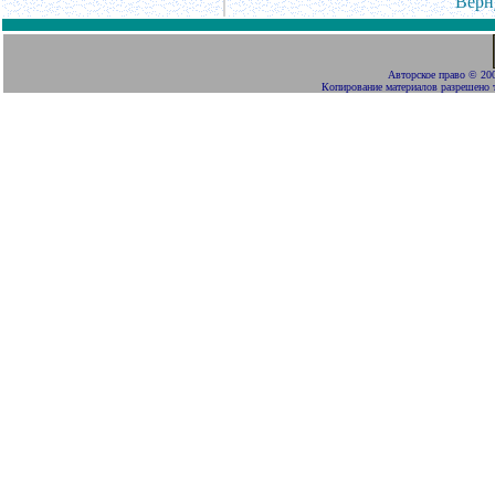
Верн
Авторское право
©
200
Копирование материалов разрешено 