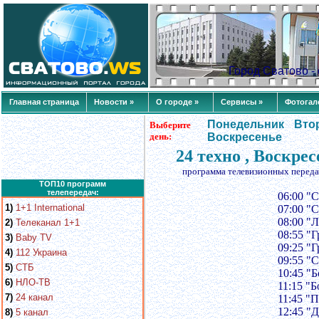
Город Сватово 
Главная страница
Новости »
О городе »
Сервисы »
Фотогал
Понедельник
Вто
Выберите
день:
Воскресенье
24 техно , Воскре
программа телевизионных переда
ТОП10 программ
телепередач:
06:00 "
1)
1+1 International
07:00 "
08:00 "
2)
Телеканал 1+1
08:55 "
3)
Baby TV
09:25 "
4)
112 Украина
09:55 "
5)
СТБ
10:45 "
6)
НЛО-ТВ
11:15 "
7)
24 канал
11:45 "
12:45 "
8)
5 канал