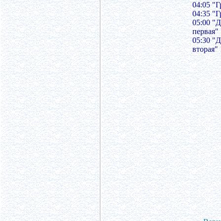
04:05 "
04:35 "
05:00 "
первая"
05:30 "
вторая"