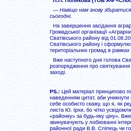
Л.П. Полякова (ТОВ АФ «Сло
— Навіщо нам знову збиратися
сьогодні.
На завершення засідання аграр
Громадської організації «Аграрн
Сватівського району від 01.08.20
Сватівського району і сформулю
територіальних громад в рамках
Вже наступного дня голова Сва
розпорядження про святкування 
заході.
PS.:
Цей матеріал принципово по
наведенням цитат, аби уникнути 
себе особисто скажу, що я, як р
листа Ю. Ірхи, бо чітко усвідом
«районку» за будь-яку ціну». Вж
звинувачують у лобіюванні інтер
районної ради В.В. Сліпець чи г