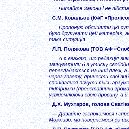
— Читайте Закони і не підст
С.М. Ковальов (КФГ «Пролісок
— Пропоную облишити цю супер
було друкувати цей матеріал, а
така ситуація.
Л.П. Полякова (ТОВ АФ «Сло
— А я вважаю, що редакція вико
звинуватили б в утиску свободи
перекладається на інші плечі, а
через газету, принести свої ви
сподівалися почути якісь аргуме
підтримки (представники грома
усвідомлюючи свою провину, а й 
Д.Х. Мухтаров, голова Сватів
— Давайте заспокоїмося і спро
Можливо, ми повернемося до цьо