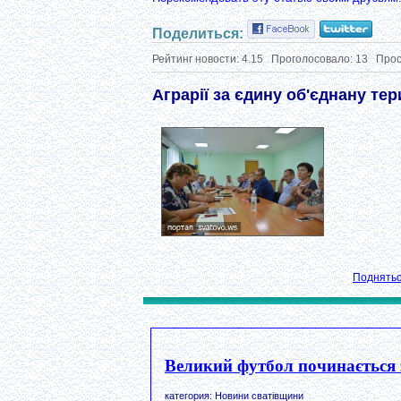
Поделиться:
Рейтинг новости:
4.15
Проголосовало:
13
Прос
Аграрії за єдину об'єднану те
Поднятьс
Великий футбол починається 
категория: Новини сватівщини