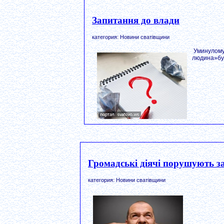
Запитання до влади
категория: Новини сватівщини
Уминулому
людина»бул
Громадські діячі порушують за
категория: Новини сватівщини