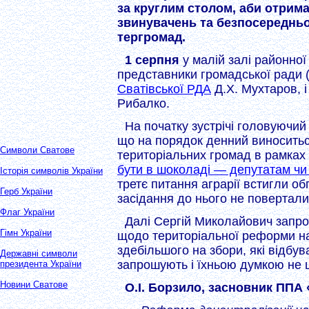
за круглим столом, аби отрим
звинувачень та безпосереднь
тергромад.
1 серпня
у малій залі районної
представники громадської ради (в
Сватівської РДА
Д.Х. Мухтаров, і
Рибалко.
На початку зустрічі головуючий
що на порядок денний виноситьс
Символи Сватове
територіальних громад в рамках д
бути в шоколаді — депутатам чи
Історія символів України
третє питання аграрії встигли об
Герб України
засідання до нього не повертали
Флаг України
Далі Сергій Миколайович запро
Гімн України
щодо територіальної реформи на
здебільшого на збори, які відбу
Державні символи
запрошують і їхньою думкою не ц
президента України
Новини Сватове
О.І. Борзило, засновник ППА 