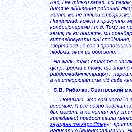
Вас, і не тільки зараз. Усі раз
дитяче відділення районної ліка
житті ми не тільки створюємо ро
Наприклад, кожен з присутніх м
кондиціонерами і т.д. Тому не 
землі, як ви пишете, ми орендар
виправдовувати їхні сподіванн
звертаюся до вас з пропозицією
людьми, яких ви образили.
На жаль, така стаття є наслі
цієї реформи в тому, що зникне 
райдержадміністрація) і, нареш
а не створюватиме під себе «к
Є.В. Рибалко, Сватівський мі
— Понимаю, что вам некогда 
ведомые. Я все давно подсчита
бы, может, и не читал эту ста
гражданки) предоставили много
знущань та заробітку
»: критик
написали о децентрализации. 