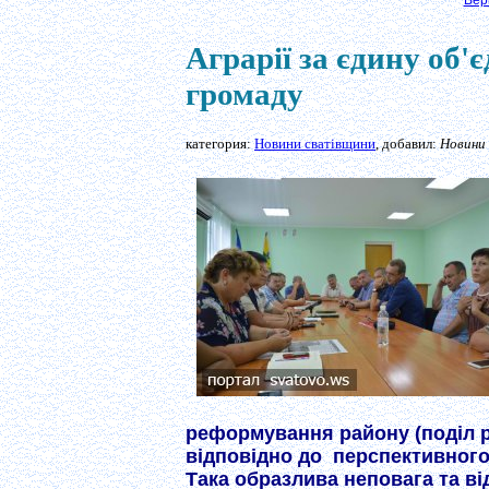
Вер
Аграрії за єдину об'
громаду
категория:
Новини сватівщини
, добавил:
Новини
реформування району (поділ р
відповідно до перспективного 
Така образлива неповага та в