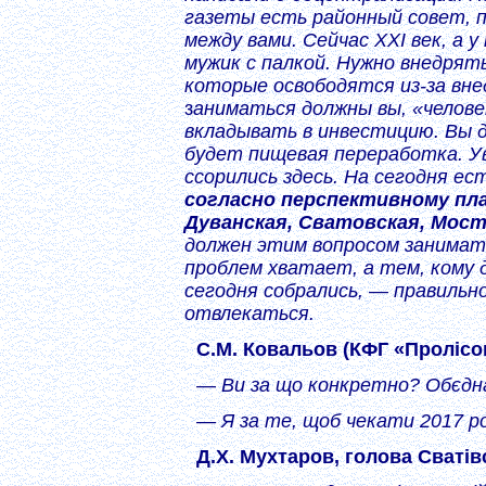
газеты есть районный совет,
между вами. Сейчас ХХІ век, а 
мужик с палкой. Нужно внедрят
которые освободятся из-за вне
з
аниматься должны вы, «челове
вкладывать в инвестицию. Вы 
будет пищевая переработка. Ув
ссорились здесь. На сегодня е
согласно перспективному пла
Дуванская, Сватовская, Мос
должен этим вопросом занимат
проблем хватает, а тем, кому 
сегодня собрались, — правильно
отвлекаться.
С.М. Ковальов (КФГ «Пролісок
— Ви за що конкретно? Обєдна
— Я за те, щоб чекати 2017 р
Д.Х. Мухтаров, голова Сватів