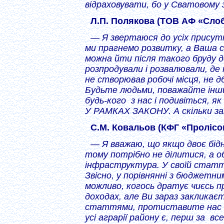
відраховувати, бо у Сватовому 
Л.П. Полякова (ТОВ АФ «Сло
— Я звертаюся до усіх присутні
ми прагнемо розвитку, а Ваша 
можна йти після такого бруду д
розпродували і розвалювали, де 
не створював робочі місця, не 
Будьте людьми, поважайте інших
будь-кого з нас і подивіться, 
У РАМКАХ ЗАКОНУ. А скільки з
С.М. Ковальов (КФГ «Пролісок
— Я вважаю, що якщо двоє бі
тому потрібно не ділитися, а о
інфраструктура. У своїй статт
Звісно, у порівнянні з бюджетн
можливо, когось дратує чиєсь п
доходах, але Ви зараз закликає
статтями, протиставите нас о
усі аграрії району є, перш за в