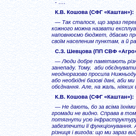
- ….
К.В. Кошова (СФГ «Каштан»):
— Так сталося, що зараз пере
кожного можна назвати експлуа
наповнюємо бюджет, дбаємо про
своїм населеним пунктам, а й ра
С.З. Шевцова (ПП СВФ «Агро»
— Люди добре памятають різні
занепаду. Тому, аби обєднувати
неодноразово просила Нижньоду
або необхідні базові дані, аби 
обєднання. Але, на жаль, ніяки
К.В. Кошова (СФГ «Каштан»):
— Не дають, бо за всіма їхніми
громади не видно. Справа в то
потягнути усю інфраструктуру,
забезпечити її функціонування. 
різниця і вигода: що ми зараз в