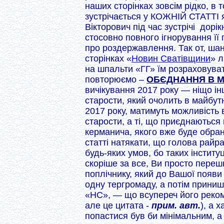
наших сторінках зовсім рідко, в 
зустрічається у КОЖНІЙ СТАТТІ я
Вікторович під час зустрічі дорі
стосовно повного ігнорування її
про роздержавлення. Так от, ша
сторінках «
Новин Сватівщини
» 
на шпальти «ГГ» їм розраховуват
повторюємо –
ОБЄДНАННЯ В М
вичікування 2017 року — ніщо ін
старости, який очолить в майбут
2017 року, матимуть можливість 
старости, а ті, що приєднаються 
керманича, якого вже буде обран
статті натякати, що голова райр
будь-яких умов, бо таких інститу
скоріше за все, Ви просто переш
поплічнику, який до Вашої появи
одну тергромаду, а потім приниш
«НС», — що всупереч його рекоме
але це цитата -
прим. авт.
), а 
попастися був би мінімальним, а 