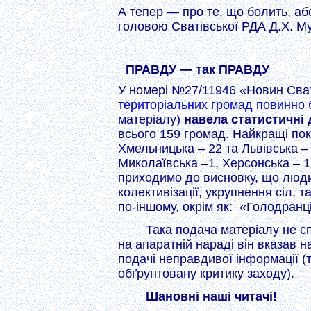
А тепер — про те, що болить, аб
головою Сватівської РДА Д.Х. М
ПРАВДУ — так ПРАВДУ
У номері №27/11946 «Новин Сва
територіальних громад повинно 
матеріалу)
навела статистичні 
всього 159 громад. Найкращі пока
Хмельницька – 22 та Львівська – 
Миколаївська –1, Херсонська – 1,
приходимо до висновку, що люди
колективізації, укрупнення сіл, т
по-іншому, окрім як: «Голодранці,
Така подача матеріалу не сп
на апаратній нараді він вказав 
подачі неправдивої інформації (
обґрунтовану критику заходу).
Шановні наші читачі!