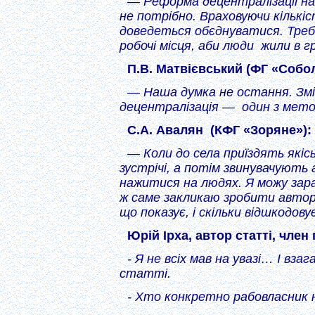
— Реформа децентралізації на
не потрібно. Враховуючи кількіс
доведеться обєднуватися. Треб
робочі місця, аби люди жили в г
П.В. Матвієвський (ФГ «Собо
— Наша думка не остання. Змін
децентралізація — один з метод
С.А. Авалян (КФГ «Зоряне»):
— Коли до села приїздять які
зустрічі, а потім звинувачують 
нажитися на людях. Я можу зара
ж саме закликаю зробити автор
що показує, і скільки відшкодовує
Юрій Ірха, автор статті, чле
- Я не всіх мав на увазі… І вза
статті.
- Хто конкретно рабовласник 