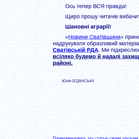
Ось тепер ВСЯ правда!
Щиро прошу читачів вибачит
Шановні аграрії!
«
Новини Сватівщини
» прин
надрукувати образливий матеріа
Сватівській РДА
. Ми підкресл
всіляко будемо й надалі захищ
районі.
Юлія ОГДАНСЬКА
Порекомендовать эту статью своим друзьям