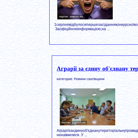
1серпнявідбулосяпершезасіданняконкурсноїком
Заофіційноюінформацією,на ...
Аграрії за єдину об'єднану т
категория: Новини сватівщини
Аграріїзаєдинуоб'єднанутериторіальнугрома
ненавчилися. У ...