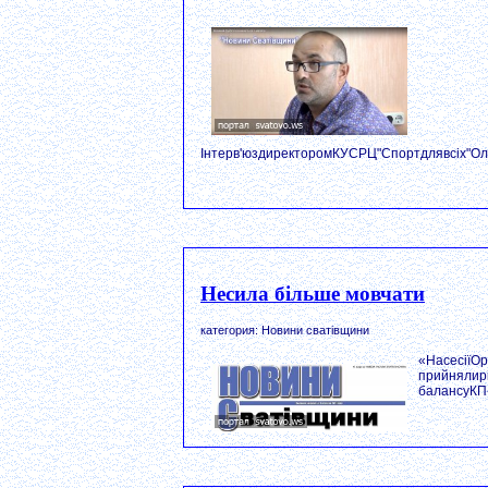
Інтерв'юздиректоромКУСРЦ"Спортдлявсіх"Ол
Несила більше мовчати
категория: Новини сватівщини
«НасесіїОр
прийнялир
балансуКП«