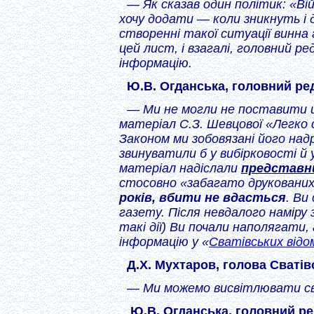
— Як сказав один політик: «Ві
хочу додати — коли зникнуть і д
створенні такої ситуації винна
цей лист, і взагалі, головний 
інформацію.
Ю.В. Огданська, головний ре
— Ми не могли не поставити це
матеріал С.З. Шевцової «Легко 
Законом ми зобовязані його над
звинуватили б у вибірковості й
матеріал надіслали
представни
стосовно «забагато друковани
років, вбити не вдасться
. Ви
газету. Після невдалого наміру
такі дії) Ви почали наполягати,
інформацію у «
Сватівських від
Д.Х. Мухтаров, голова Сватів
— Ми можемо висвітлювати сво
Ю.В. Огданська, головний р