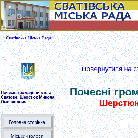
Сватівська Міська Рада
Повернутися на с
Почесні гро
Почесні громадяни міста
Сватове. Шерстюк Микола
Шерстюк
Омелянович
Головна сторінка
Міський голова