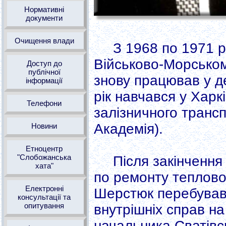
Нормативні
документи
Очищення влади
З 1968 по 1971 р
Військово-Морськом
Доступ до
публічної
знову працював у д
інформації
рік навчався у Харк
Телефони
залізничного трансп
Академія).
Новини
Етноцентр
"Слобожанська
Після закінченн
хата"
по ремонту теплово
Електронні
Шерстюк перебував 
консультації та
опитування
внутрішніх справ на
начальника Сватівс