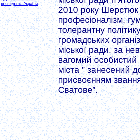
президента України
2010 року Шерстюк 
професіоналізм, гу
толерантну політику
громадських організ
міської ради, за не
вагомий особистий 
міста ” занесений 
присвоєнням звання
Сватове”.