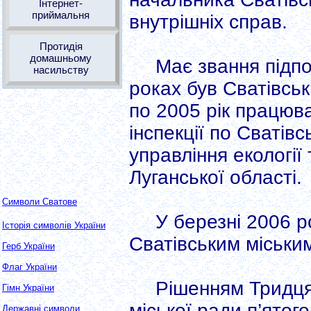
Інтернет-
приймальня
внутрішніх справ.
Протидія
домашньому
Має звання підпо
насильству
роках був Сватівсь
по 2005 рік працюв
інспекції по Сватів
управління екології
Луганської області.
Символи Сватове
У березні 2006 
Історія символів України
Сватівським міськи
Герб України
Флаг України
Рішенням Тридцят
Гімн України
міської ради п’ятог
Державні символи