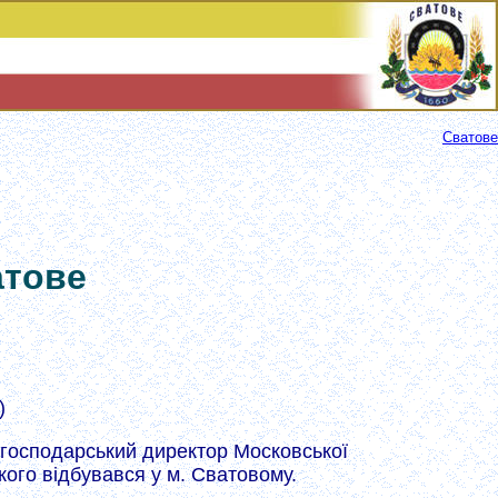
Сватове
атове
)
о-господарський директор Московської
якого відбувався у м. Сватовому.