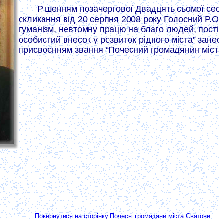
Рішенням позачергової Двадцять сьомої сесії
скликання від 20 серпня 2008 року Голосний Р.О
гуманізм, невтомну працю на благо людей, пост
особистий внесок у розвиток рідного міста” зан
присвоєнням звання “Почесний громадянин міст
Повернутися на сторінку Почесні громадяни міста Сватове