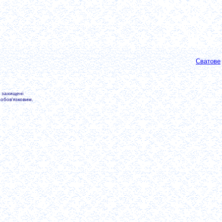
Сватове
а захищені
обов'язковим.