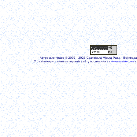
Авторське право
© 2007 - 2026
Сватівська Міська Рада - Всі прав
У разі використання матеріалів сайту посилання на
www.svatovo.ws
є 