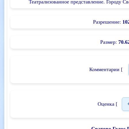
Театрализованное представление. Городу Сва
Разрешение:
10
Размер:
70.6
Комментарии [
Оценка [
Сватово Голос 