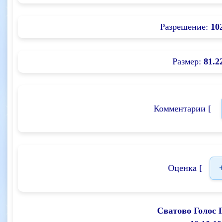
Разрешение:
10
Размер:
81.2
Комментарии [
Оценка [
Сватово Голос 