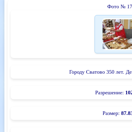
Фото № 17
Городу Сватово 350 лет. Де
Разрешение:
10
Размер:
87.8