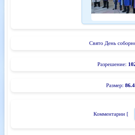
Свято День соборно
Разрешение:
10
Размер:
86.4
Комментарии [