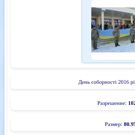
День соборності 2016 рі
Разрешение:
10
Размер:
80.9