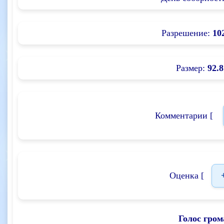
Разрешение:
10
Размер:
92.8
Комментарии [
Оценка [
Голос гром