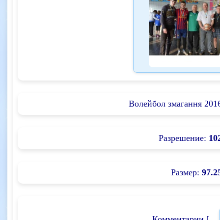
Волейбол змагання 2016
Разрешение:
10
Размер:
97.2
Комментарии [