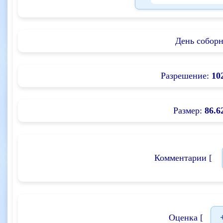
День соборн
Разрешение:
10
Размер:
86.6
Комментарии [
Оценка [