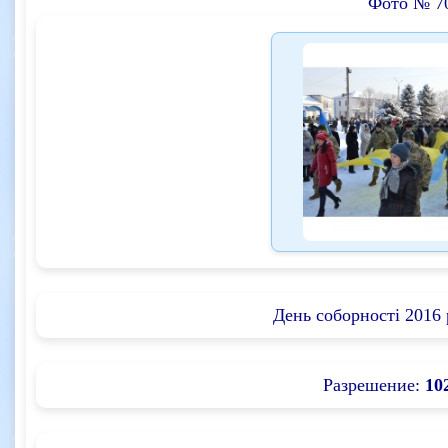
Фото № 7
День соборності 2016 
Разрешение:
10