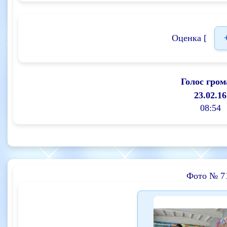
Оценка [
Голос гром
23.02.16
08:54
Фото № 7