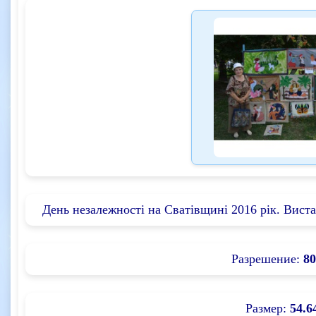
День незалежності на Сватівщині 2016 рік. Вист
Разрешение:
80
Размер:
54.6