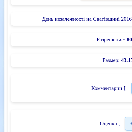
День незалежності на Сватівщині 2016
Разрешение:
80
Размер:
43.1
Комментарии [
Оценка [