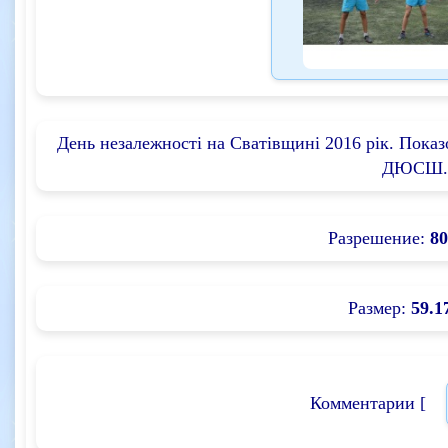
День незалежності на Сватівщині 2016 рік. Пока
ДЮСШ.
Разрешение:
80
Размер:
59.1
Комментарии [