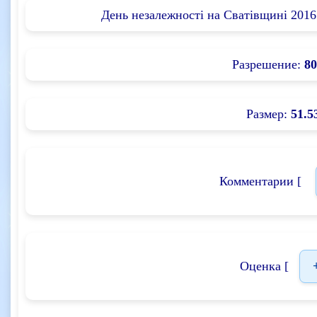
День незалежності на Сватівщині 2016
Разрешение:
80
Размер:
51.5
Комментарии [
Оценка [