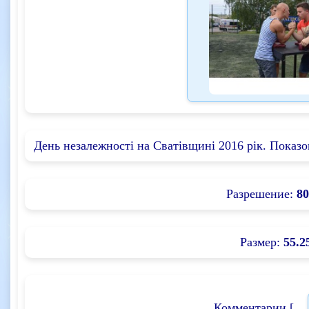
День незалежності на Сватівщині 2016 рік. Показ
Разрешение:
80
Размер:
55.2
Комментарии [