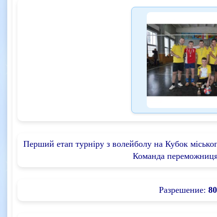
Перший етап турніру з волейболу на Кубок міського
Команда переможниця
Разрешение:
80