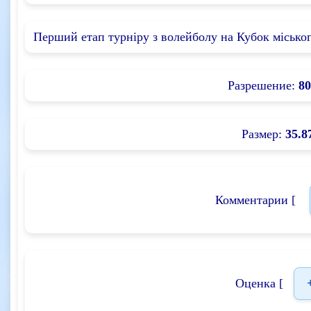
Перший етап турніру з волейболу на Кубок міського
Разрешение:
80
Размер:
35.8
Комментарии [
Оценка [