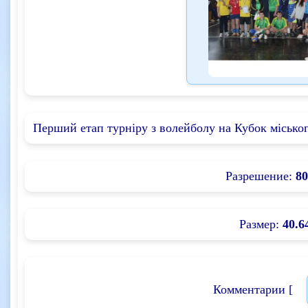
Перший етап турніру з волейболу на Кубок міського
Разрешение:
80
Размер:
40.6
Комментарии [