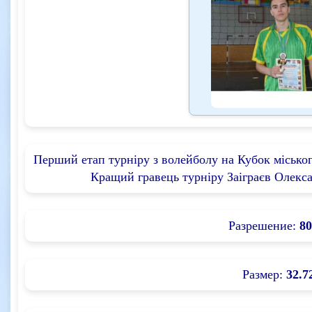
Перший етап турніру з волейболу на Кубок міського
Кращий гравець турніру Заіграєв Олекс
Разрешение:
80
Размер:
32.7