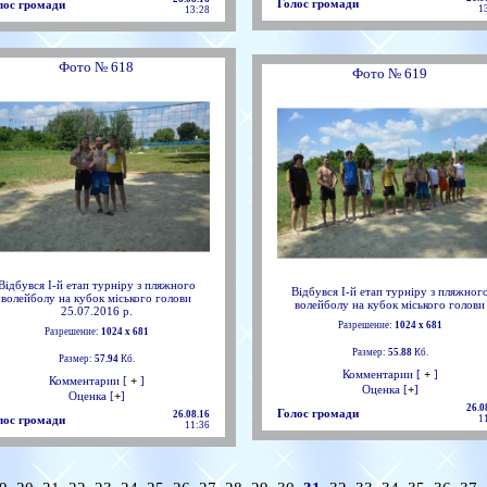
Голос громади
лос громади
1
13:28
Фото № 618
Фото № 619
Відбувся І-й етап турніру з пляжного
Відбувся І-й етап турніру з пляжног
волейболу на кубок міського голови
волейболу на кубок міського голови
25.07.2016 р.
Разрешение:
1024 х 681
Разрешение:
1024 х 681
Размер:
55.88
Кб.
Размер:
57.94
Кб.
Комментарии [
+
]
Комментарии [
+
]
Оценка [
+
]
Оценка [
+
]
26.0
Голос громади
26.08.16
лос громади
1
11:36