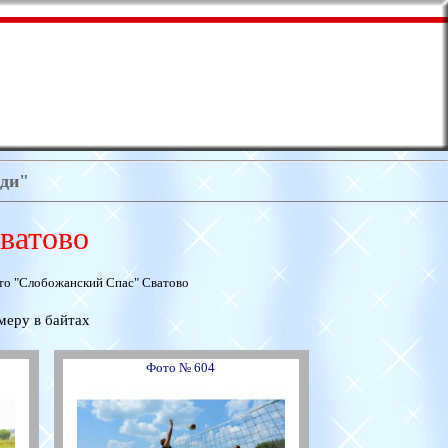
ади"
ватово
о "Слобожанский Спас" Сватово
меру в байтах
Фото № 604