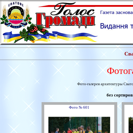
Св
Фотог
Фото-галерея архитектуры Сват
без сортиро
Фото № 601