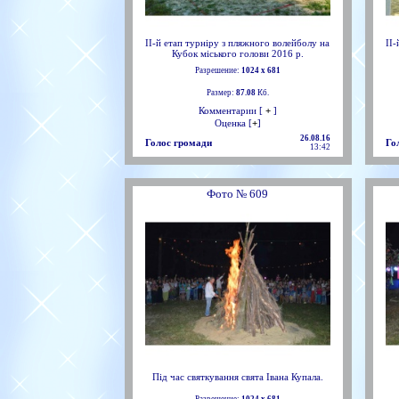
ІІ-й етап турніру з пляжного волейболу на
ІІ
Кубок міського голови 2016 р.
Разрешение:
1024 х 681
Размер:
87.08
Кб.
Комментарии [
+
]
Оценка [
+
]
26.08.16
Голос громади
Го
13:42
Фото № 609
Під час святкування свята Івана Купала.