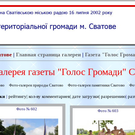
атове
|
Главная страница галереи
|
Газета "Голос Гром
алерея газеты "Голос Громади" С
ово
Фото-галерея природы Сватово
Фото-галерея памятники Сватово
Фот
вки
|
рейтингу
|
кол-ву комментариев
|
дате загрузки
|
разрешению
|
раз
Фото № 602
Фото № 603