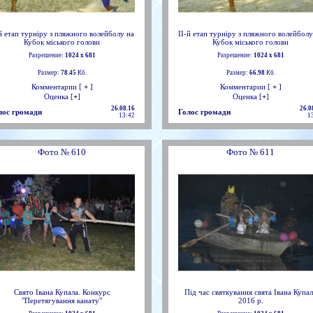
-й етап турніру з пляжного волейболу на
ІІ-й етап турніру з пляжного волейболу
Кубок міського голови
Кубок міського голови
Разрешение:
1024 х 681
Разрешение:
1024 х 681
Размер:
78.45
Кб.
Размер:
66.98
Кб.
Комментарии [
+
]
Комментарии [
+
]
Оценка [
+
]
Оценка [
+
]
26.08.16
26.0
лос громади
Голос громади
13:42
1
Фото № 610
Фото № 611
Свято Івана Купала. Конкурс
Під час святкування свята Івана Купа
"Перетягування канату"
2016 р.