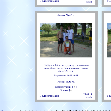
Голос громади
Го
13:30
Фото № 617
Відбувся І-й етап турніру з пляжного
волейболу на кубок міського голови
25.07.2016 р.
Разрешение:
1024 х 681
Размер:
58.05
Кб.
Комментарии [
+
]
Оценка [
+
]
26.08.16
Голос громади
Го
11:36