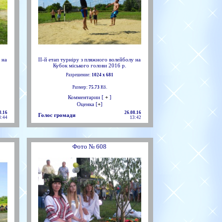
 на
ІІ-й етап турніру з пляжного волейболу на
Кубок міського голови 2016 р.
Разрешение:
1024 х 681
Размер:
75.73
Кб.
Комментарии [
+
]
Оценка [
+
]
8.16
26.08.16
Голос громади
3:44
13:42
Фото № 608