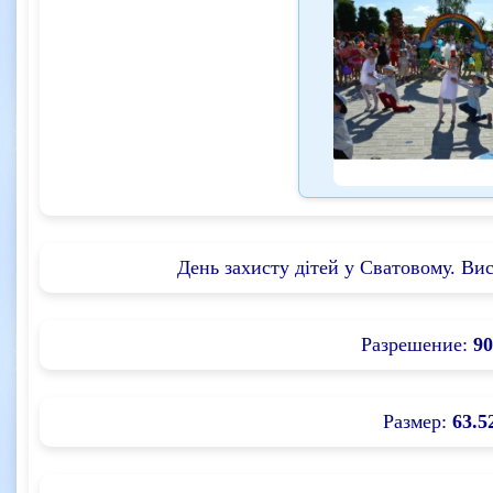
День захисту дітей у Сватовому. Ви
Разрешение:
90
Размер:
63.5