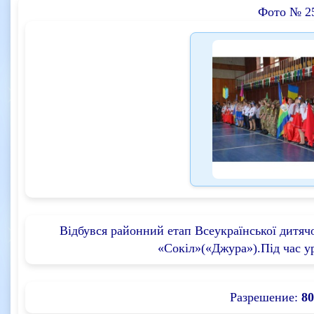
Фото № 2
Відбувся районний етап Всеукраїнської дитяч
«Сокіл»(«Джура»).Під час у
Разрешение:
80