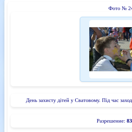
Фото № 2
День захисту дітей у Сватовому. Під час захо
Разрешение:
83