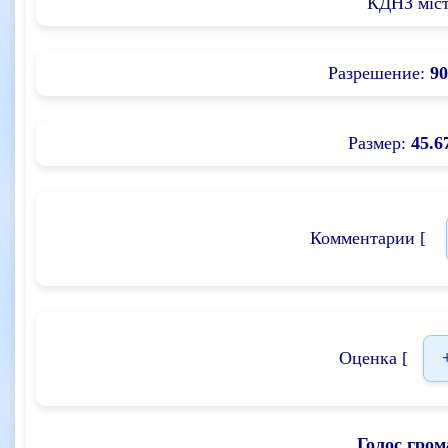
КДНЗ міст
Разрешение:
90
Размер:
45.6
Комментарии [
Оценка [
Голос гром