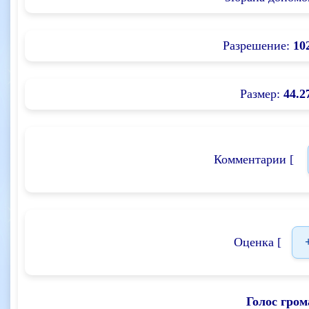
Разрешение:
10
Размер:
44.2
Комментарии [
Оценка [
Голос гром