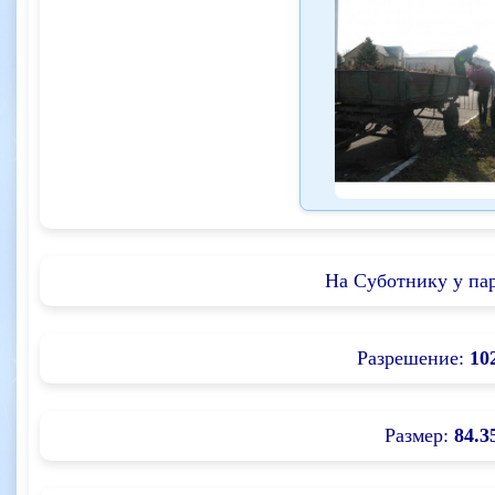
На Суботнику у па
Разрешение:
10
Размер:
84.3