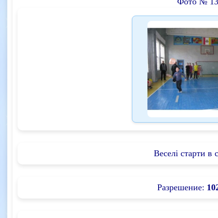
Фото № 13
Веселі старти в 
Разрешение:
10