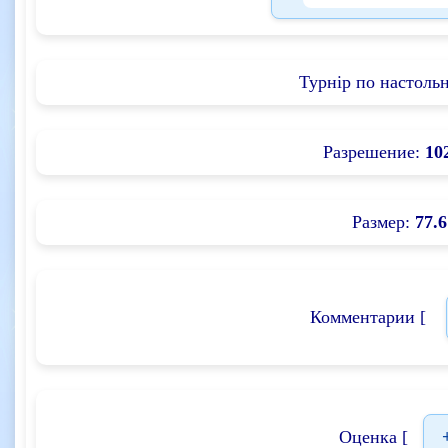
Турнір по настоль
Разрешение:
10
Размер:
77.6
Комментарии [
Оценка [