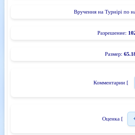
Вручення на Турнірі по н
Разрешение:
10
Размер:
65.1
Комментарии [
Оценка [