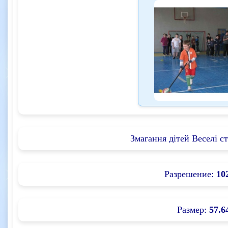
Змагання дітей Веселі ст
Разрешение:
10
Размер:
57.6