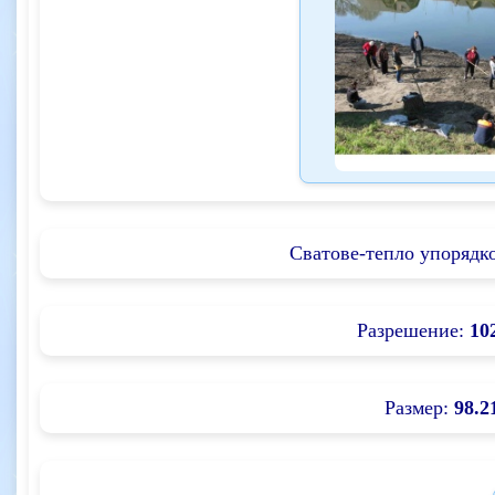
Сватове-тепло упорядко
Разрешение:
10
Размер:
98.2