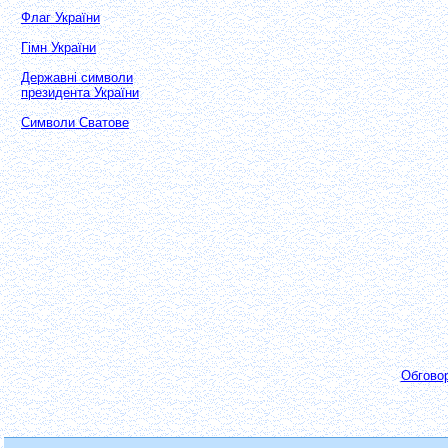
Флаг України
Гімн України
Державні символи
президента України
Символи Сватове
Обгово