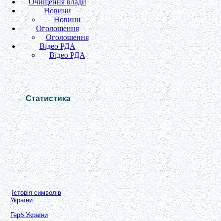
Очищення влади
Новини
Новини
Оголошення
Оголошення
Відео РДА
Відео РДА
Статистика
Історія символів
України
Герб України