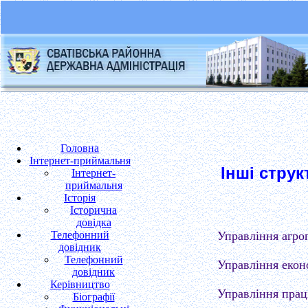
Головна
Інтернет-приймальня
Інші струк
Інтернет-
приймальня
Історія
Історична
довідка
Телефонний
Управління агро
довідник
Телефонний
Управління екон
довідник
Керівництво
Управління праці
Біографії