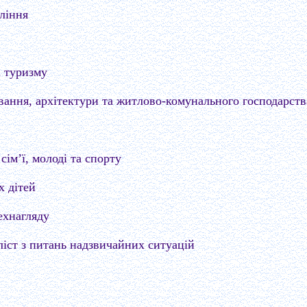
ління
і туризму
ування, архітектури та житлово-комунального господарств
сім’ї, молоді та спорту
х дітей
ехнагляду
ліст з питань надзвичайних ситуацій