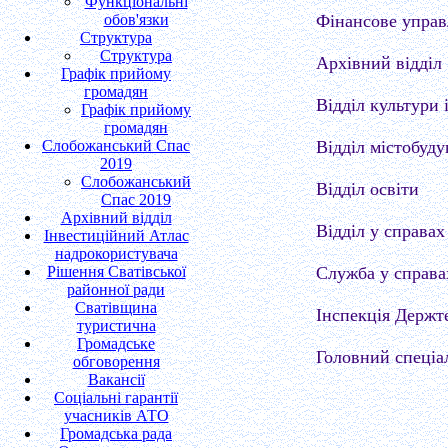
Функціональні
обов'язки
Фінансове управ
Структура
Структура
Архівний відділ
Графік прийому
громадян
Відділ культури 
Графік прийому
громадян
Слобожанський Спас
Відділ містобуд
2019
Слобожанський
Відділ освіти
Спас 2019
Архівний відділ
Відділ у справах 
Інвестиційний Атлас
надрокористувача
Рішення Сватівської
Служба у справа
районної ради
Сватівщина
Інспекція Держт
туристична
Громадське
Головний спеціа
обговорення
Вакансії
Соціальні гарантії
учасників АТО
Громадська рада