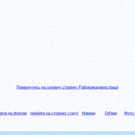
Повернутись на головну сторінку Райдержадміністрації
рити на форумі
перейти на сторінку статті
Новини
Об'яви
Фото 