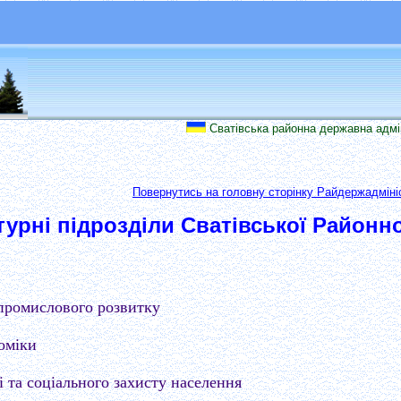
Сватівська районна державна адмініст
Повернутись на головну сторінку Райдержадмініс
турні підрозділи Сватівської Районн
промислового розвитку
оміки
 та соціального захисту населення