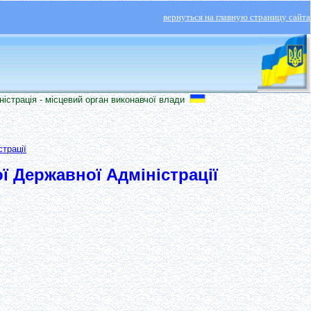
вернуться на главную страницу сайта
рація - місцевий орган виконавчої влади
трації
ої Державної Адміністрації