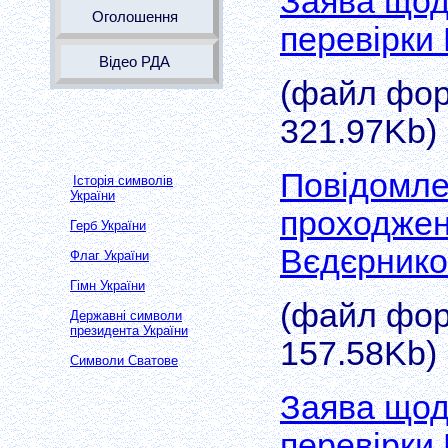
Заява щод
Оголошення
перевірки
Відео РДА
(файл форм
321.97Kb)
Повідомле
Історія символів
України
проходжен
Герб України
Вєдєрнико
Флаг України
Гімн України
(файл форм
Державні символи
президента України
157.58Kb)
Символи Сватове
Заява щод
перевірки