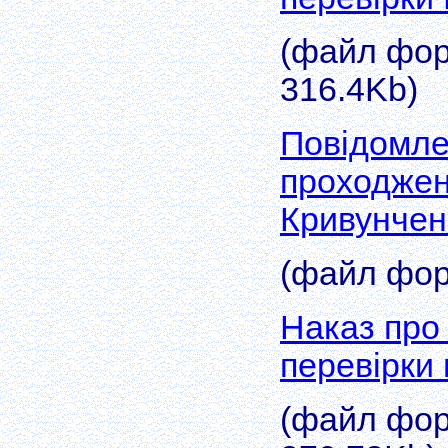
(файл форм
316.4Kb)
Повідомле
проходжен
Кривунчен
(файл форм
Наказ про
перевірки
(файл форм