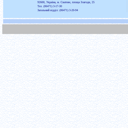
92600, Україна, м. Сватове, площа Злагоди, 25
Тел. (06471) 3-17-30
Загальний відділ: (06471) 3-20-94