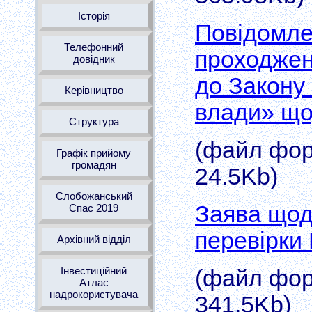
Історія
Повідомле
Телефонний
проходжен
довідник
до Закону
Керівництво
влади» що
Структура
(файл форм
Графік прийому
громадян
24.5Kb)
Слобожанський
Заява щод
Спас 2019
перевірки 
Архівний відділ
Інвестиційний
(файл форм
Атлас
надрокористувача
341.5Kb)