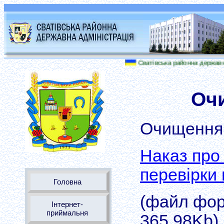
Сватівська районна державна ад
Оч
Очищення
Наказ про
перевірки
Головна
(файл форм
Інтернет-
приймальня
365.98Kb)