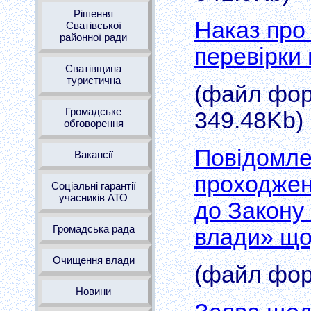
Рішення
Наказ про
Сватівської
районної ради
перевірки
Сватівщина
туристична
(файл форм
Громадське
349.48Kb)
обговорення
Повідомле
Вакансії
проходжен
Соціальні гарантії
учасників АТО
до Закону
Громадська рада
влади» що
Очищення влади
(файл форм
Новини