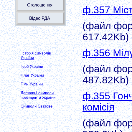
Оголошення
ф.357 Міст
Відео РДА
(файл форм
617.42Kb)
ф.356 Мілу
Історія символів
України
(файл форм
Герб України
Флаг України
487.82Kb)
Гімн України
ф.355 Гон
Державні символи
президента України
комісія
Символи Сватове
(файл форм