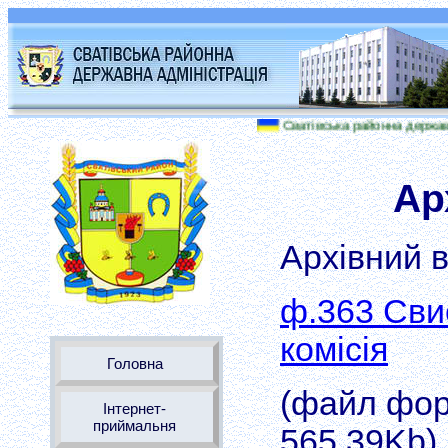
Сватівська районна державна а
Ар
Архівний в
ф.363 Сви
комісія
Головна
(файл форм
Інтернет-
приймальня
565.39Kb)