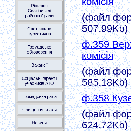
комісія
Рішення
Сватівської
(файл форм
районної ради
507.99Kb)
Сватівщина
туристична
ф.359 Вер
Громадське
обговорення
комісія
Вакансії
(файл форм
Соціальні гарантії
585.18Kb)
учасників АТО
ф.358 Кузе
Громадська рада
Очищення влади
(файл форм
624.72Kb)
Новини