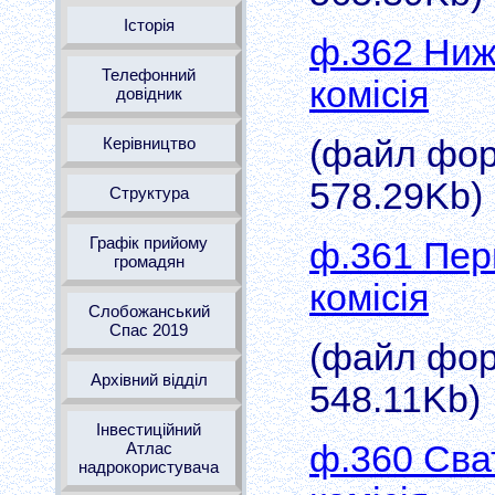
Історія
ф.362 Ниж
Телефонний
комісія
довідник
(файл форм
Керівництво
578.29Kb)
Структура
Графік прийому
ф.361 Пер
громадян
комісія
Слобожанський
Спас 2019
(файл форм
Архівний відділ
548.11Kb)
Інвестиційний
ф.360 Сва
Атлас
надрокористувача