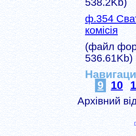
538.2Kb)
ф.354 Сва
комісія
(файл форм
536.61Kb)
Навигац
9
10
1
Архівний ві
П