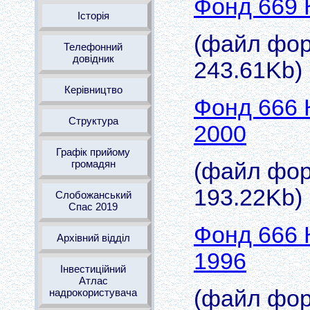
Фонд 669 
Історія
(файл форм
Телефонний
довідник
243.61Kb)
Керівництво
Фонд 666 
Структура
2000
Графік прийому
громадян
(файл форм
193.22Kb)
Слобожанський
Спас 2019
Фонд 666 
Архівний відділ
1996
Інвестиційний
Атлас
(файл форм
надрокористувача