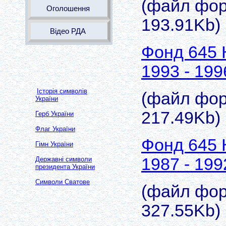
(файл форм
Оголошення
193.91Kb)
Відео РДА
Фонд 645 
1993 - 199
Історія символів
(файл форм
України
217.49Kb)
Герб України
Флаг України
Фонд 645 
Гімн України
1987 - 199
Державні символи
президента України
Символи Сватове
(файл форм
327.55Kb)