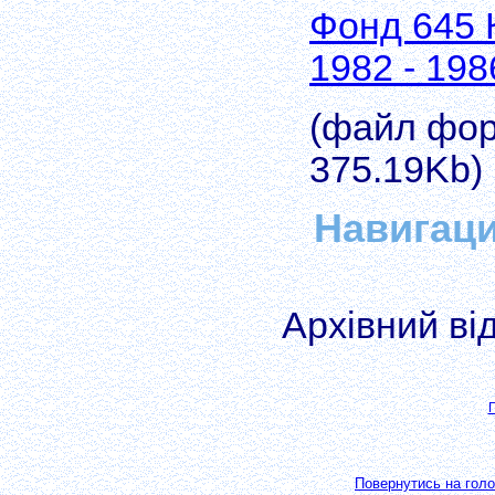
Фонд 645 
1982 - 198
(файл форм
375.19Kb)
Навигац
Архівний ві
П
Повернутись на голо