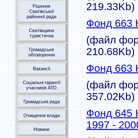
219.33Kb)
Рішення
Сватівської
районної ради
Фонд 663 
Сватівщина
туристична
(файл форм
210.68Kb)
Громадське
обговорення
Фонд 663 
Вакансії
(файл форм
Соціальні гарантії
учасників АТО
357.02Kb)
Громадська рада
Фонд 645 
Очищення влади
1997 - 200
Новини