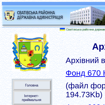
Сватівська районна державна а
Ар
Архівний в
Фонд 670 
(файл форм
Головна
194.73Kb)
Інтернет-
приймальня