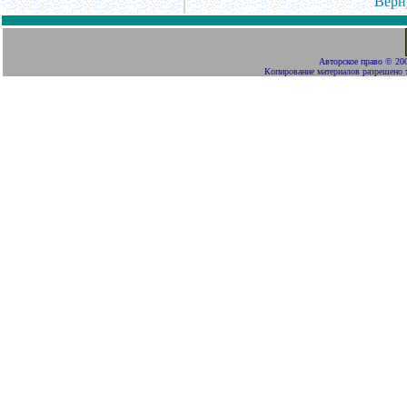
Верн
Авторское право
©
200
Копирование материалов разрешено 