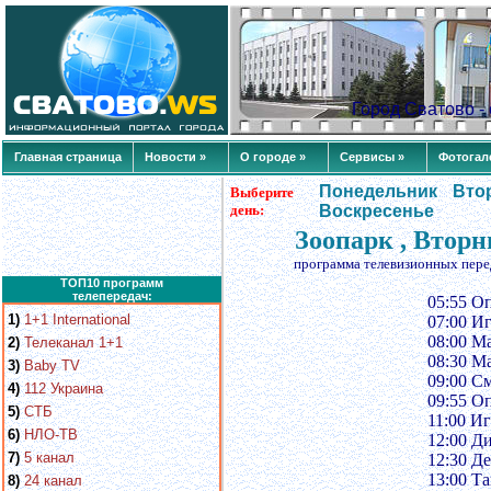
Город Сватово 
Главная страница
Новости »
О городе »
Сервисы »
Фотогал
Понедельник
Вто
Выберите
день:
Воскресенье
Зоопарк , Вторн
программа телевизионных пере
ТОП10 программ
телепередач:
05:55 О
1)
1+1 International
07:00 И
08:00 М
2)
Телеканал 1+1
08:30 М
3)
Baby TV
09:00 С
4)
112 Украина
09:55 О
5)
СТБ
11:00 И
6)
НЛО-ТВ
12:00 Д
7)
5 канал
12:30 Д
13:00 Т
8)
24 канал