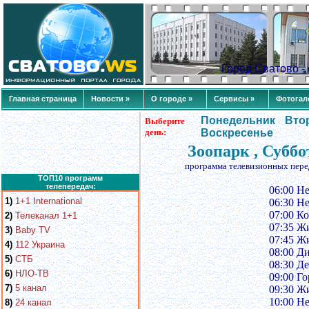
Город Сватово 
Главная страница
Новости »
О городе »
Сервисы »
Фотогал
Понедельник
Вто
Выберите
день:
Воскресенье
Зоопарк , Суббо
программа телевизионных пере
ТОП10 программ
телепередач:
06:00 Н
1)
1+1 International
06:30 Н
07:00 Ко
2)
Телеканал 1+1
07:35 Ж
3)
Baby TV
07:45 Ж
4)
112 Украина
08:00 Д
5)
СТБ
08:30 Д
6)
НЛО-ТВ
09:00 Го
7)
5 канал
09:30 Жи
10:00 Н
8)
24 канал