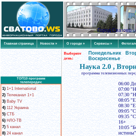
Город Сватово 
Главная страница
Новости »
О городе »
Сервисы »
Фотогал
Понедельник
Вто
Выберите
день:
Воскресенье
Наука 2.0 , Втор
программа телевизионных пере
ТОП10 программ
телепередач:
06:00 Д
1)
1+1 International
07:00 "
07:30 "
2)
Телеканал 1+1
08:05 "
3)
Baby TV
08:30 "
4)
112 Украина
09:05 "
5)
СТБ
09:35 "
6)
НЛО-ТВ
16+
7)
5 канал
10:05 "
истины"
8)
24 канал