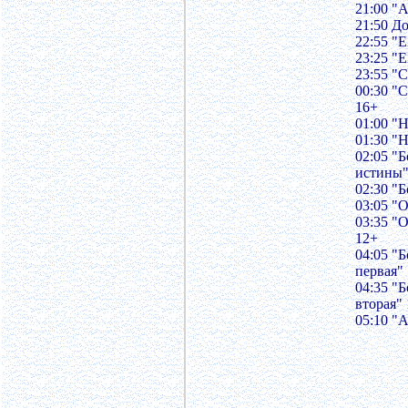
21:00 "
21:50 Д
22:55 "
23:25 "
23:55 "
00:30 "
16+
01:00 "
01:30 "
02:05 "
истины"
02:30 "
03:05 "
03:35 "
12+
04:05 "
первая"
04:35 "
вторая"
05:10 "