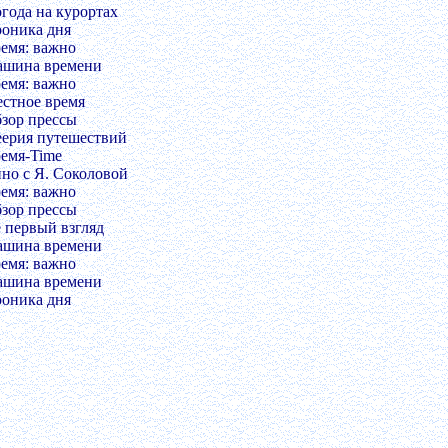
огода на курортах
роника дня
ремя: важно
ашина времени
ремя: важно
естное время
бзор прессы
еерия путешествий
ремя-Time
ино с Я. Соколовой
ремя: важно
бзор прессы
е первый взгляд
ашина времени
ремя: важно
ашина времени
роника дня