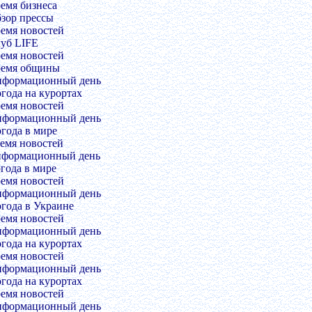
ремя бизнеса
бзор прессы
ремя новостей
луб LIFE
ремя новостей
ремя общины
нформационный день
огода на курортах
ремя новостей
нформационный день
огода в мире
ремя новостей
нформационный день
огода в мире
ремя новостей
нформационный день
огода в Украине
ремя новостей
нформационный день
огода на курортах
ремя новостей
нформационный день
огода на курортах
ремя новостей
нформационный день