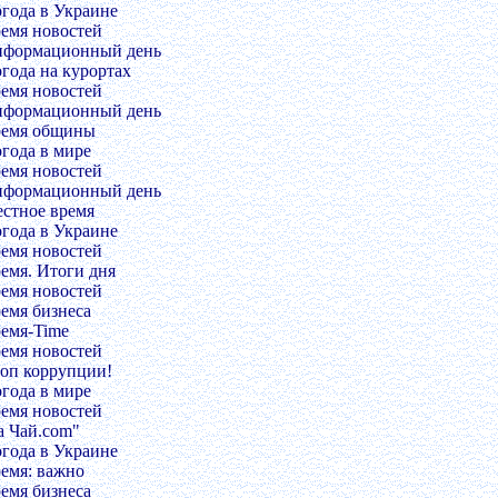
огода в Украине
ремя новостей
нформационный день
огода на курортах
ремя новостей
нформационный день
ремя общины
огода в мире
ремя новостей
нформационный день
естное время
огода в Украине
ремя новостей
ремя. Итоги дня
ремя новостей
ремя бизнеса
ремя-Time
ремя новостей
топ коррупции!
огода в мире
ремя новостей
а Чай.com"
огода в Украине
ремя: важно
ремя бизнеса