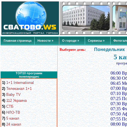
Главная страница
Новости »
О городе »
Сервисы »
Фотогал
Понедельник
Выберите день:
5 ка
прогр
06:00 В
ТОП10 программ
телепередач:
06:30 О
1)
1+1 International
06:45 М
07:00 В
2)
Телеканал 1+1
07:10 В
3)
Baby TV
07:25 П
4)
112 Украина
07:30 В
5)
СТБ
07:35 Ф
6)
НЛО-ТВ
07:50 А
7)
5 канал
07:55 П
08:00 В
8)
24 канал