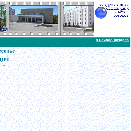
ртал
в начало раздела
есенье
дач
тово