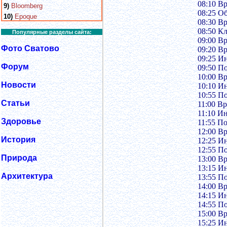
08:10 В
9)
Bloomberg
08:25 О
10)
Epoque
08:30 В
08:50 К
Популярные разделы сайта:
09:00 В
Фото Сватово
09:20 В
09:25 И
Форум
09:50 П
10:00 В
Новости
10:10 И
10:55 П
Статьи
11:00 В
11:10 И
Здоровье
11:55 П
12:00 В
История
12:25 И
12:55 П
Природа
13:00 В
13:15 И
Архитектура
13:55 П
14:00 В
14:15 И
14:55 П
15:00 В
15:25 И