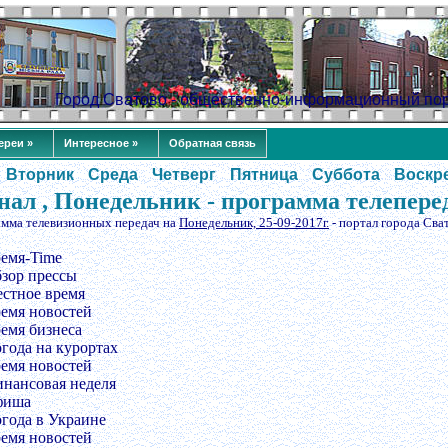
Город Сватово - общественно-информационный по
ереи »
Интересное »
Обратная связь
Вторник
Среда
Четверг
Пятница
Суббота
Воскр
нал , Понедельник - программа телепере
амма телевизионных передач на
Понедельник, 25-09-2017г.
- портал города Сва
ремя-Time
бзор прессы
естное время
ремя новостей
ремя бизнеса
огода на курортах
ремя новостей
инансовая неделя
фиша
огода в Украине
ремя новостей