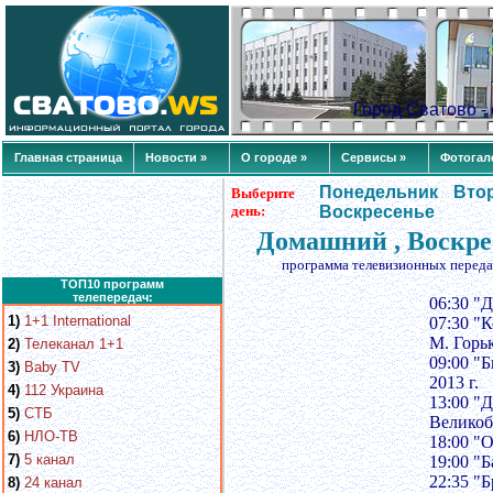
Город Сватово 
Главная страница
Новости »
О городе »
Сервисы »
Фотогал
Понедельник
Вто
Выберите
день:
Воскресенье
Домашний , Воскре
программа телевизионных переда
ТОП10 программ
телепередач:
06:30 "
1)
1+1 International
07:30 "К
М. Горьк
2)
Телеканал 1+1
09:00 "Б
3)
Baby TV
2013 г.
4)
112 Украина
13:00 "
5)
СТБ
Великоб
6)
НЛО-ТВ
18:00 "
7)
5 канал
19:00 "Б
22:35 "Б
8)
24 канал