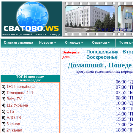
Город Сватово 
Главная страница
Новости »
О городе »
Сервисы »
Фотогал
Понедельник
Вто
Выберите
день:
Воскресенье
Домашний , Понедел
программа телевизионных переда
ТОП10 программ
телепередач:
06:30 "
1)
1+1 International
07:30 "
07:55 "
2)
Телеканал 1+1
08:00 "
3)
Baby TV
10:30 "Д
4)
112 Украина
13:30 "Т
5)
СТБ
14:30 "
6)
НЛО-ТВ
15:05 "
7)
5 канал
17:00 "
18:00 "6
8)
24 канал