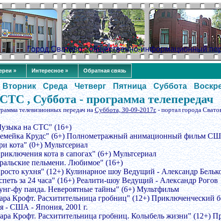
Город Сватово - общественно-информационный по
ереи »
Интересное »
Обратная связь
Вторник
Среда
Четверг
Пятница
Суббота
Воскр
СТС , Суббота - программа телепередач
грамма телевизионных передач на
Суббота, 30-09-2017г.
- портал города Свато
Музыка на СТС" (16+)
Семейка Крудс" (6+) Полнометражный анимационный фильм США
ри кота" (0+) Мультсериал
Приключения кота в сапогах" (6+) Мультсериал
Уральские пельмени. Любимое" (16+)
Просто кухня" (12+) Кулинарное шоу Ведущий - Александр Бельк
спеть за 24 часа" (16+) Реалити-шоу Ведущий - Александр Рогов
Кунг-фу панда. Невероятные тайны" (6+) Мультфильм
Лара Крофт. Расхитительница гробниц" (12+) Приключенческий б
я - США - Япония, 2001 г.
Лара Крофт. Расхитительница гробниц. Колыбель жизни" (12+)