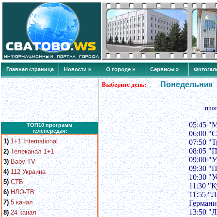
Главная страница
Новости »
О городе »
Сервисы »
Фотогал
Понедельник
Выберите день:
про
05:45 "
ТОП10 программ
телепередач:
06:00 "
1)
1+1 International
07:50 "Т
08:05 "
2)
Телеканал 1+1
09:00 "
3)
Baby TV
09:30 "
4)
112 Украина
10:30 "У
5)
СТБ
11:30 "
6)
НЛО-ТВ
11:55 "
7)
5 канал
Германи
13:50 "
8)
24 канал