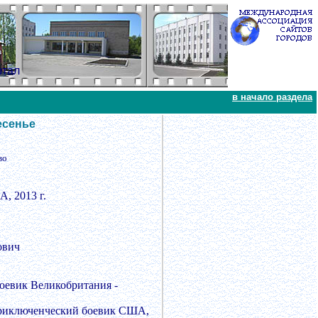
ртал
в начало раздела
есенье
во
, 2013 г.
ович
оевик Великобритания -
 Приключенческий боевик США,