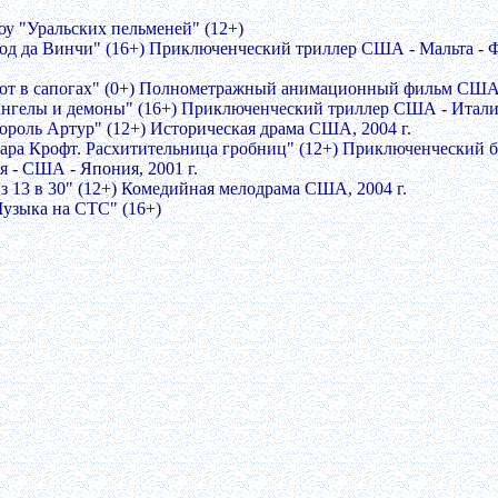
оу "Уральских пельменей" (12+)
Код да Винчи" (16+) Приключенческий триллер США - Мальта - 
Кот в сапогах" (0+) Полнометражный анимационный фильм США,
Ангелы и демоны" (16+) Приключенческий триллер США - Италия
Король Артур" (12+) Историческая драма США, 2004 г.
Лара Крофт. Расхитительница гробниц" (12+) Приключенческий 
я - США - Япония, 2001 г.
Из 13 в 30" (12+) Комедийная мелодрама США, 2004 г.
Музыка на СТС" (16+)