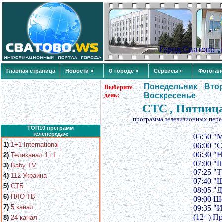
Город Сватово 
Главная страница
Новости »
О городе »
Сервисы »
Фотогал
Понедельник
Вто
Выберите
день:
Воскресенье
СТС , Пятница
программа телевизионных пере
ТОП10 программ
телепередач:
05:50 "
1)
1+1 International
06:00 "
06:30 "
2)
Телеканал 1+1
07:00 "
3)
Baby TV
07:25 "Т
4)
112 Украина
07:40 "
5)
СТБ
08:05 "
6)
НЛО-ТВ
09:00 Ш
7)
5 канал
09:35 "
(12+) П
8)
24 канал