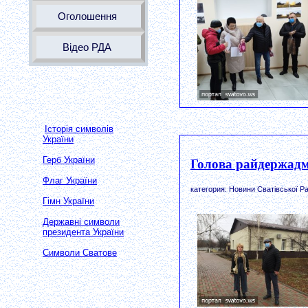
Оголошення
Відео РДА
Історія символів
України
Герб України
Голова райдержадмі
Флаг України
категория: Новини Сватівської Ра
Гімн України
Державні символи
президента України
Символи Сватове