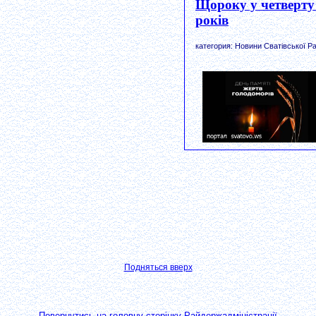
Щороку у четверту 
років
категория: Новини Сватівської Ра
Подняться вверх
Повернутись на головну сторінку Райдержадміністрації