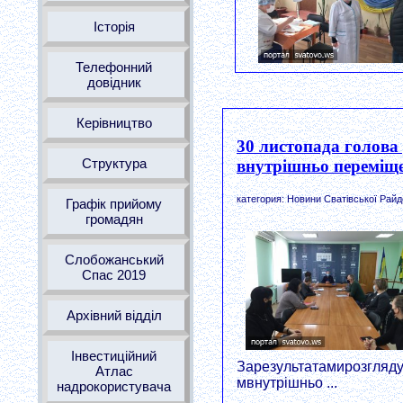
Історія
Телефонний
довідник
Керівництво
30 листопада голова 
Структура
внутрішньо переміщ
категория: Новини Сватівської Райд
Графік прийому
громадян
Слобожанський
Спас 2019
Архівний відділ
Інвестиційний
Зарезультатамирозгляду
Атлас
мвнутрішньо ...
надрокористувача