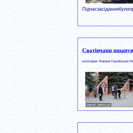
Підчасзасіданнябулоп
Сватівчани вшанув
категория: Новини Сватівської Ра