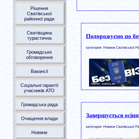
Рішення
Сватівської
районної ради
Сватівщина
Подорожуємо по без
туристична
категория: Новини Сватівської Ра
Громадське
обговорення
Вакансії
Соціальні гарантії
учасників АТО
Громадська рада
Завершується осінн
Очищення влади
категория: Новини Сватівської Ра
Новини