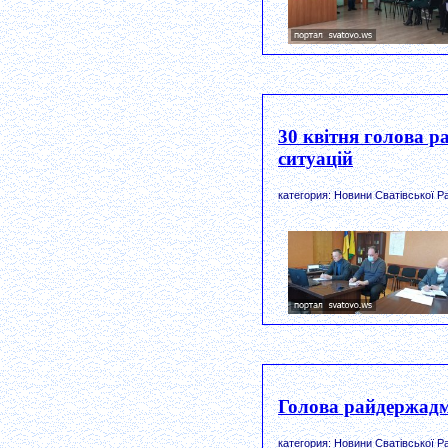
30 квітня голова р
ситуацій
категория: Новини Сватівської Р
Голова райдержадмі
категория: Новини Сватівської Р