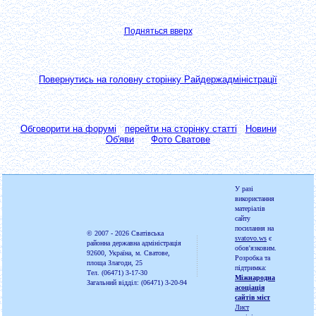
Подняться вверх
Повернутись на головну сторінку Райдержадміністрації
Обговорити на форумі
перейти на сторінку статті
Новини
Об'яви
Фото Сватове
У разі
використання
матеріалів
сайту
посилання на
© 2007 - 2026
Сватівська
svatovo.ws
є
районна державна адміністрація
обов'язковим.
92600, Україна, м. Сватове,
Розробка та
площа Злагоди, 25
підтримка:
Тел. (06471) 3-17-30
Міжнародна
Загальний відділ: (06471) 3-20-94
асоціація
сайтів міст
Лист