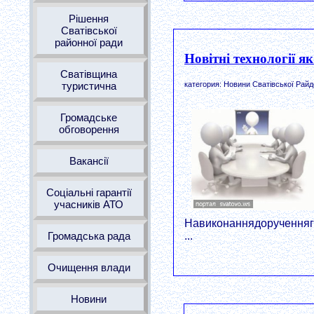
Рішення
Сватівської
районної ради
Новітні технології я
Сватівщина
туристична
категория: Новини Сватівської Райд
Громадське
обговорення
Вакансії
Соціальні гарантії
учасників АТО
Навиконаннядорученняг
Громадська рада
...
Очищення влади
Новини