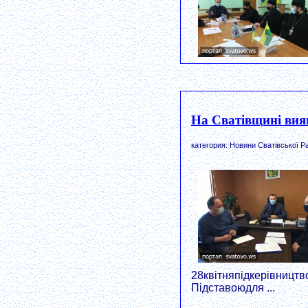
На Сватівщині вия
категория: Новини Сватівської Р
28квітняпідкерівництв
Підставоюдля ...