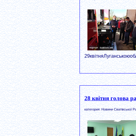
29квітняЛуганськоюоб
28 квітня голова р
категория: Новини Сватівської Р