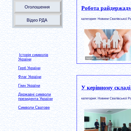
Оголошення
Робота райдержадмі
категория: Новини Сватівської Р
Відео РДА
Історія символів
України
Герб України
Флаг України
Гімн України
У керівному складі
Державні символи
президента України
категория: Новини Сватівської Р
Символи Сватове