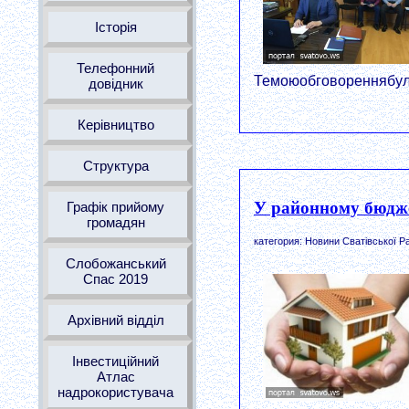
Історія
Телефонний
Темоюобговореннябуло
довідник
Керівництво
Структура
У районному бюдже
Графік прийому
громадян
категория: Новини Сватівської Р
Слобожанський
Спас 2019
Архівний відділ
Інвестиційний
Атлас
надрокористувача