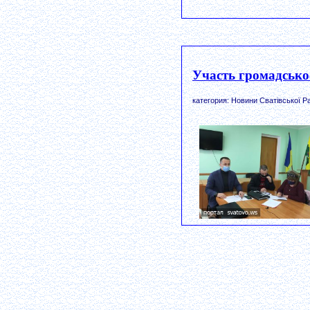
Участь громадсько
категория: Новини Сватівської Р