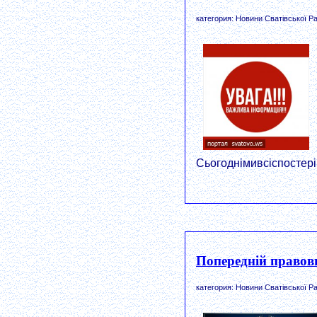
категория: Новини Сватівської Ра
Сьогоднімивсіспостер
Попередній правови
категория: Новини Сватівської Ра