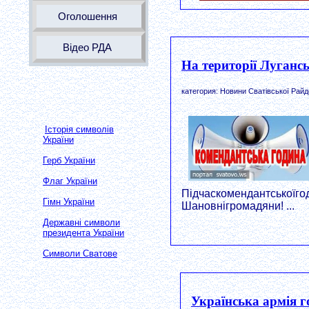
Оголошення
Відео РДА
На території Луганс
категория: Новини Сватівської Райд
Історія символів
України
Герб України
Флаг України
Підчаскомендантськоїго
Гімн України
Шановнігромадяни! ...
Державні символи
президента України
Символи Сватове
Українська армія г