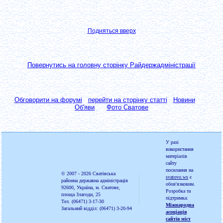
Подняться вверх
Повернутись на головну сторінку Райдержадміністрації
Обговорити на форумі
перейти на сторінку статті
Новини
Об'яви
Фото Сватове
У разі
використання
матеріалів
сайту
посилання на
© 2007 - 2026
Сватівська
svatovo.ws
є
районна державна адміністрація
обов'язковим.
92600, Україна, м. Сватове,
Розробка та
площа Злагоди, 25
підтримка:
Тел. (06471) 3-17-30
Міжнародна
Загальний відділ: (06471) 3-20-94
асоціація
сайтів міст