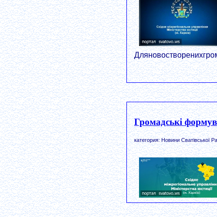
Дляновостворенихгром
Громадські формув
категория: Новини Сватівської Ра