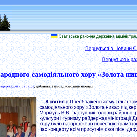
Сватівська районна державна адміністрація - мі
Вернуться в Новини Св
Вернуться к ра
ародного самодіяльного хору «Золота ни
айдержадміністрації
, добавил:
Райдержадміністрація
8 квітня
в Преображенському сільському
самодіяльного хору «Золота нива» під кер
Мормуль В.В., заступник голови районної 
культури і туризму райдержадміністрації Д
хору було нагороджено почесною грамотою 
час концерту всім присутнім свої пісні да