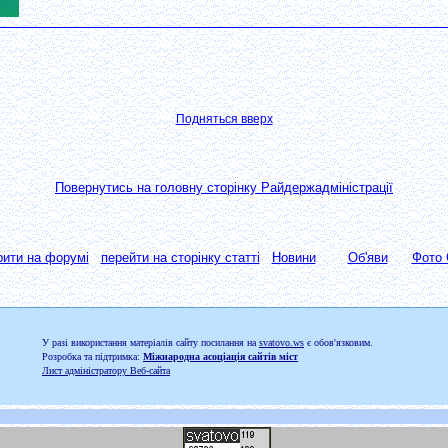
Подняться вверх
Повернутись на головну сторінку Райдержадміністрації
рити на форумі
перейти на сторінку статті
Новини
Об'яви
Фото 
У разі використання матеріалів сайту посилання на
svatovo.ws
є обов'язковим.
Розробка та підтримка:
Міжнародна асоціація сайтів міст
Лист адміністратору Веб-сайта