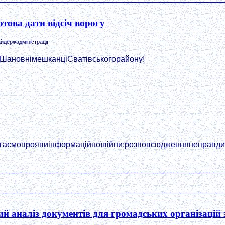
отова дати відсіч ворогу
йдержадміністрації
ШановнімешканціСватівськогорайону!
ігаємопроявиінформаційноївійни:розповсюдженнянеправдиво
й аналіз документів для громадських організацій