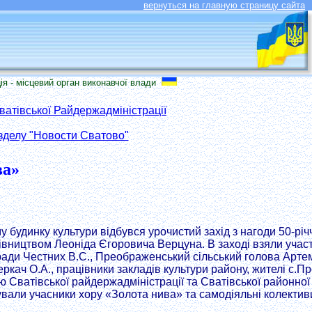
вернуться на главную страницу сайта
сцевий орган виконавчої влади
атівської Райдержадміністрації
зделу "Новости Сватово"
ва»
 будинку культури відбувся урочистий захід з нагоди 50-рі
івництвом Леоніда Єгоровича Верцуна. В заході взяли участ
ради Честних В.С., Преображенський сільський голова Артемч
еркач О.А., працівники закладів культури району, жителі с.П
Сватівської райдержадміністрації та Сватівської районної 
рували учасники хору «Золота нива» та самодіяльні колектив