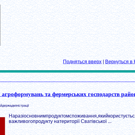
Подняться вверх
|
Вернуться в 
 агроформувань та фермерських господарств райо
йдержадміністрації
Наразіосновнимпродуктомспоживання,якийкористуєтьс
важливогопродукту натериторії Сватівської ...