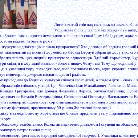
Лине золотий спів над сватівською землею, брин
Українська пісня… в її словах завжди був закла
 «Золота нива», просто неможливо залишатися спокійним і байдужим, адже люди
, вони віддані їй багато років.
ло згуртував односельців навколо прекрасного? Хто допоміг об’єднати творчий
й талановитий музикант і хормейстер Леонід Верцун зібрав до хору тих, хто вмі
оброзичливість цієї людини притягувала односельців. Здібний хормейстер, чу
ри співати в хор, який назвали «Золота нива». Чому так? Тому що люди, які у 
дня учасники хору знаходять час, щоб поспівати пісень, адже українці співають
арує невичерпне джерело наснаги, щастя і радість.
 приводили до Будинку культури співати своїх дітей, а згодом діти – своїх, і 
еображенців співають у хорі. Це - Чистенко Іван Михайлович, його сини Микола 
Клавдія Григорівна, їхні доньки Людмила і Лариса, онучка Катерина; Субот
менович та Наталія Володимирівна; Столяревські Олександр Васильович та Н
чій і концертній діяльності хор став дипломантом районного фестивалю восен
асному фестивалі, присвяченому 50-річчю Жовтневої революції.
спіху в самодіяльному хорі стали ще більше приділяти увагу підвищенню вик
я хору:
 обласному телебаченню. Колектив відзначено дипломом І ступеня на обласном
 конкурсу патріотичної пісні;
 Всесоюзного фестивалю народної самодіяльної творчості. Учасники колективу