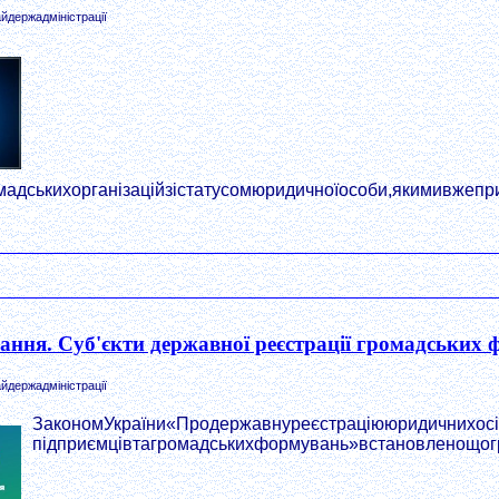
йдержадміністрації
адськихорганізаційзістатусомюридичноїособи,якимивжеприй
ання. Суб'єкти державної реєстрації громадських
йдержадміністрації
ЗакономУкраїни«Продержавнуреєстраціююридичнихосіб
підприємцівтагромадськихформувань»встановленощог