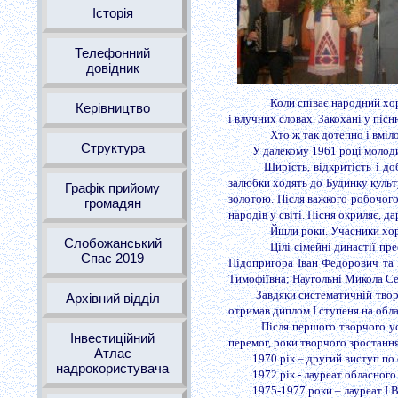
Історія
Телефонний
довідник
Коли співає народний хор
Керівництво
і влучних словах. Закохані у пісню
Хто ж так дотепно і вмі
Структура
У далекому 1961 році молоди
Щирість, відкритість і д
залюбки ходять до Будинку культу
Графік прийому
золотою. Після важкого робочого 
громадян
народів у світі. Пісня окриляє, д
Йшли роки. Учасники хору
Слобожанський
Цілі сімейні династії пр
Спас 2019
Підопригора Іван Федорович та 
Тимофіївна; Наугольні Микола Се
Завдяки систематичній твор
Архівний відділ
отримав диплом І ступеня на обл
Після першого творчого у
Інвестиційний
перемог, роки творчого зростанн
Атлас
1970 рік – другий виступ по
надрокористувача
1972 рік - лауреат обласного
1975-1977 роки – лауреат І