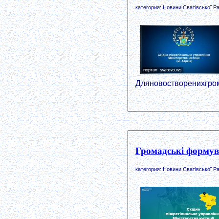
категория: Новини Сватівської Ра
Дляновостворенихгром
Громадські формув
категория: Новини Сватівської Ра