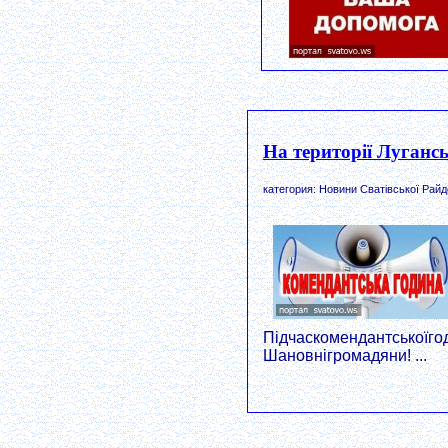
На території Луганс
категория: Новини Сватівської Райд
Підчаскомендантськоїго
Шановнігромадяни! ...