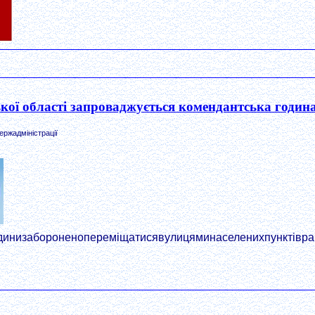
ької області запроваджується комендантська годин
ержадміністрації
динизабороненопереміщатисявулицяминаселенихпунктіврайо