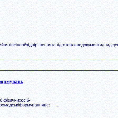
нятівсінеобхіднірішеннятапідготовленодокументидлядержав
 формувань
,фізичнихосіб-
ромадськіформуванняце: ...