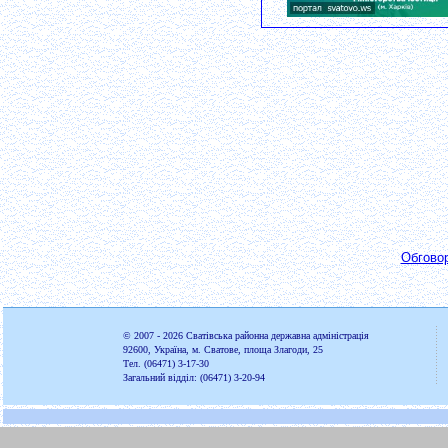
Обгово
© 2007 - 2026
Сватівська районна державна адміністрація
92600, Україна, м. Сватове, площа Злагоди, 25
Тел. (06471) 3-17-30
Загальний відділ: (06471) 3-20-94