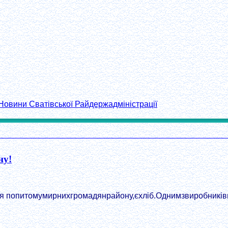
Новини Сватівської Райдержадміністрації
ну!
я попитомумирнихгромадянрайону,єхліб.Однимзвиробників