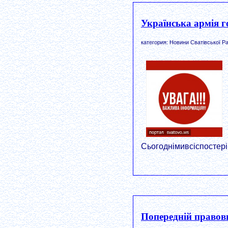
Українська армія г
категория: Новини Сватівської Ра
Сьогоднімивсіспостер
Попередній правови