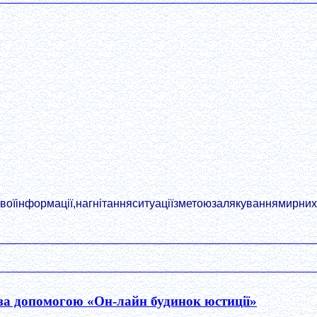
їінформації,нагнітанняситуаціїзметоюзалякуваннямирнихг
 за допомогою «Он-лайн будинок юстиції»