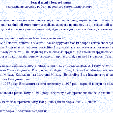
Золоті пісні «Золотої ниви»:
узагальнення досвіду роботи народного самодіяльного хору
ить над полями його чарівна мелодія. Зачіпає за душу, торкає її найпотаємніш
дений глибинний зміст життя людей, які живуть і працюють на цій священній зе
, які співають у цьому колективі, відносяться до пісні з любов’ю, з повагою.
 порив душі з вмілим майстерним виконанням?
є і любить співати, а значить - бажає дарувати людям добро і світло своєї ду
довий організатор, високопрофесійний музикант, він користується повагою і 
ньому співають, – це люди від землі, сільські трударі, що своїми натрудженим
 в праці і на відпочинку, в розлуці і при зустрічі, в печалі і в радості. Так
завдяки такій наступності поколінь життя хору продовжувалося, і тому колектив
та Михайло, донька Раїса, невістки Лідія і Алла; Цікало Іван Матвійович, йог
ін Микола Кирилович та його син Микола; Нечитайло Віра Ігнатівна та її с
аталія Володимирівна.
и 1967 року. Визначним в житті колективу є 1967 рік – перший виступ по об
онавчого рівня. Тому в 1969 році колективу було присвоєне почесне звання
у фестивалі, присвяченому 100-річчю з дня народження В.І Леніна;
 нагороджені золотими медалями;