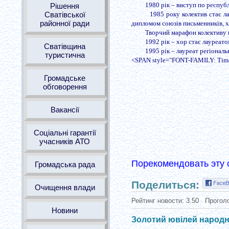
1980 рік – виступ по респуб
Рішення
Сватівської
1985 року колектив стає л
районної ради
дипломом союзів письменників, х
Творчий марафон колективу
1992 рік – хор стає лауреат
Сватівщина
1995 рік – лауреат регіонал
туристична
<SPAN style="FONT-FAMILY: Times
Громадське
обговорення
Вакансії
Соціальні гарантії
учасників АТО
Порекомендовать эту 
Громадська рада
Поделиться:
Очищення влади
Рейтинг новости:
3.50
Прогол
Новини
Золотий ювілей народн