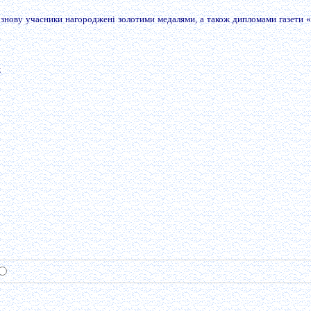
 знову учасники нагороджені золотими медалями, а також дипломами газети 
;