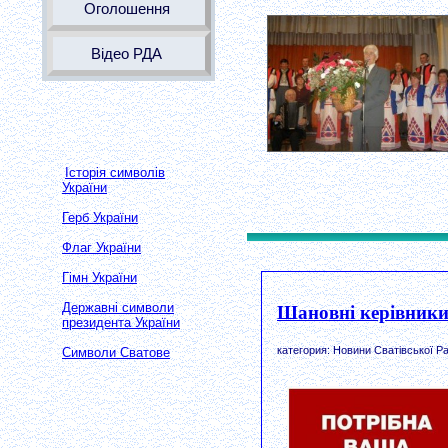
Оголошення
Відео РДА
Історія символів
України
Герб України
Флаг України
Гімн України
Державні символи
Шановні керівники
президента України
категория: Новини Сватівської Ра
Символи Сватове