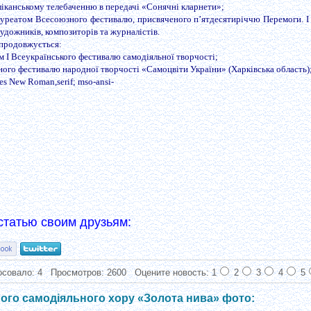
ліканському телебаченню в передачі «Сонячні кларнети»;
ауреатом Всесоюзного фестивалю, присвяченого п’ятдесятиріччю Перемоги. І
удожників, композиторів та журналістів.
 продовжується:
ом І Всеукраїнського фестивалю самодіяльної творчості;
ьного фестивалю народної творчості «Самоцвіти України» (Харківська область)
 New Roman,serif; mso-ansi-
статью своим друзьям:
осовало:
4
Просмотров: 2600
Оцените новость: 1
2
3
4
5
ого самодіяльного хору «Золота нива» фото: