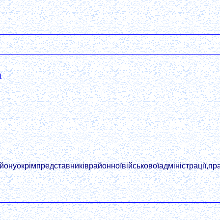
а
нуокрімпредставниківрайонноївійськовоїадміністрації,пра