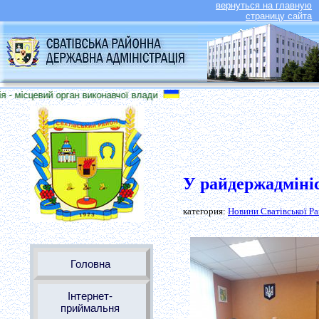
вернуться на главную
страницу сайта
- місцевий орган виконавчої влади
У райдержадмініс
категория:
Новини Сватівської Р
Головна
Інтернет-
приймальня