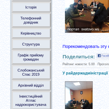
Історія
Телефонний
довідник
Керівництво
Структура
Порекомендовать эту 
Графік прийому
Поделиться:
громадян
Рейтинг новости:
5.00
Прогол
Слобожанський
У райдержадміністрації
Спас 2019
Архівний відділ
Інвестиційний
Атлас
надрокористувача