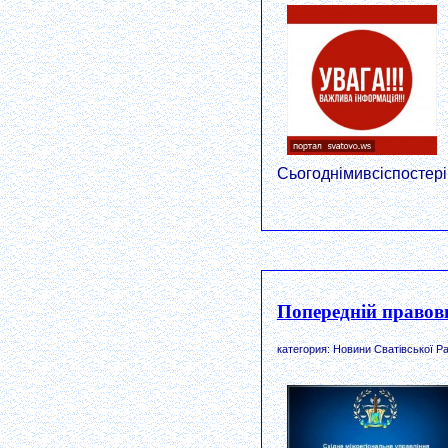
Сьогоднімивсіспостер
Попередній правови
категория: Новини Сватівської Ра