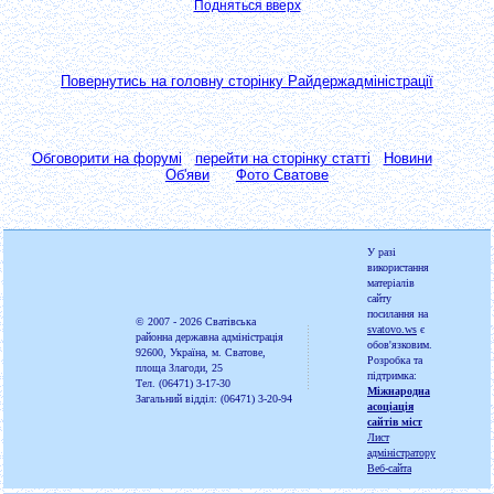
Подняться вверх
Повернутись на головну сторінку Райдержадміністрації
Обговорити на форумі
перейти на сторінку статті
Новини
Об'яви
Фото Сватове
У разі
використання
матеріалів
сайту
посилання на
© 2007 - 2026
Сватівська
svatovo.ws
є
районна державна адміністрація
обов'язковим.
92600, Україна, м. Сватове,
Розробка та
площа Злагоди, 25
підтримка:
Тел. (06471) 3-17-30
Міжнародна
Загальний відділ: (06471) 3-20-94
асоціація
сайтів міст
Лист
адміністратору
Веб-сайта