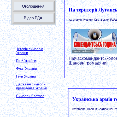
Оголошення
На території Луганс
Відео РДА
категория: Новини Сватівської Райд
Історія символів
України
Підчаскомендантськоїго
Герб України
Шановнігромадяни! ...
Флаг України
Гімн України
Державні символи
президента України
Символи Сватове
Українська армія г
категория: Новини Сватівської Ра