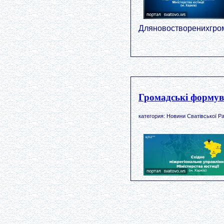
Дляновостворенихгром
Громадські формув
категория: Новини Сватівської Ра