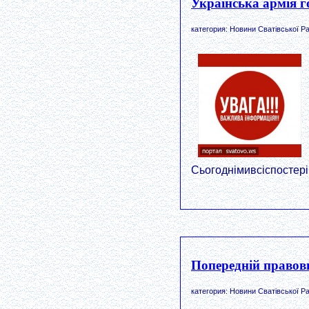
Українська армія г
категория: Новини Сватівської Ра
Сьогоднімивсіспостер
Попередній правови
категория: Новини Сватівської Ра