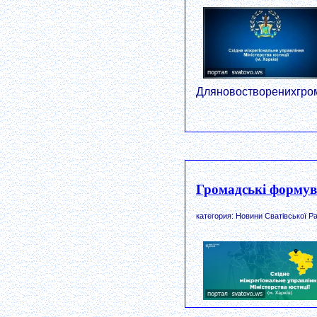
Дляновостворенихгром
Громадські формув
категория: Новини Сватівської Ра