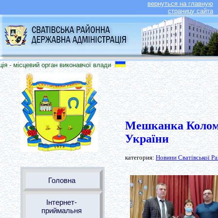
вернуться на главную
страницу сайта
я - місцевий орган виконавчої влади
Мешканка Коломи
України
категория:
Новини Сватівської Р
Головна
Інтернет-
приймальня