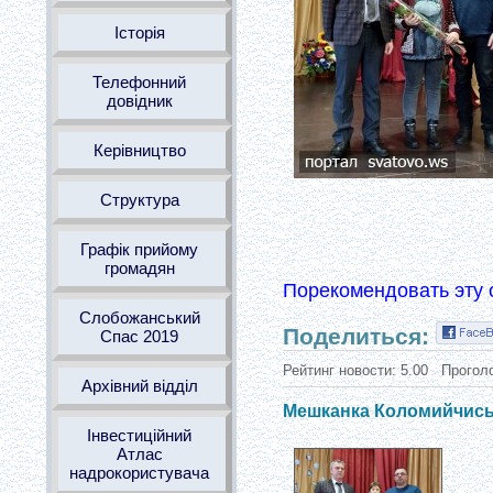
Історія
Телефонний
довідник
Керівництво
Структура
Графік прийому
громадян
Порекомендовать эту 
Слобожанський
Поделиться:
Спас 2019
Рейтинг новости:
5.00
Прогол
Архівний відділ
Мешканка Коломийчиськ
Інвестиційний
Атлас
надрокористувача