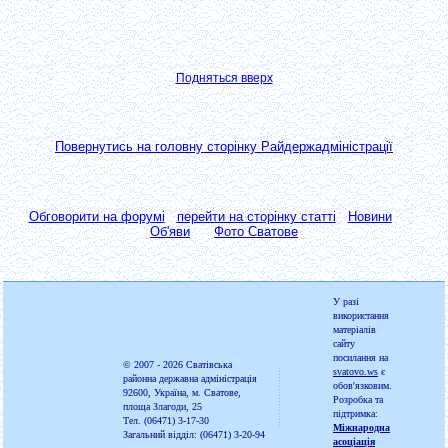
Подняться вверх
Повернутись на головну сторінку Райдержадміністрації
Обговорити на форумі
перейти на сторінку статті
Новини
Об'яви
Фото Сватове
У разі
використання
матеріалів
сайту
посилання на
© 2007 - 2026
Сватівська
svatovo.ws
є
районна державна адміністрація
обов'язковим.
92600, Україна, м. Сватове,
Розробка та
площа Злагоди, 25
підтримка:
Тел. (06471) 3-17-30
Міжнародна
Загальний відділ: (06471) 3-20-94
асоціація