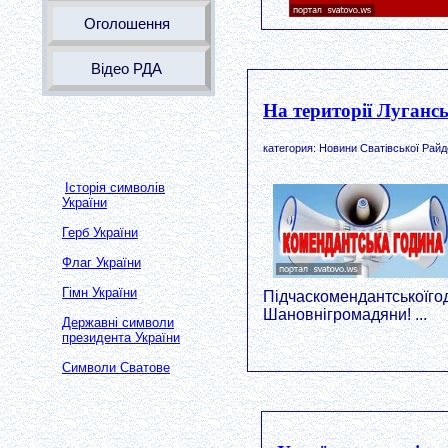
Оголошення
Відео РДА
На території Луганс
категория: Новини Сватівської Райд
Історія символів
України
Герб України
Флаг України
Гімн України
Підчаскомендантськоїго
Шановнігромадяни! ...
Державні символи
президента України
Символи Сватове