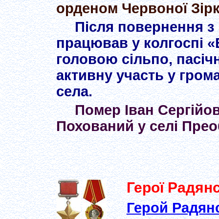
орденом Червоної Зірк
Після повернення з 
працював у колгоспі 
головою сільпо, пасіч
активну участь у грома
села.
Помер Іван Сергійов
Похований у селі Пре
Герої Радян
Герой Радян