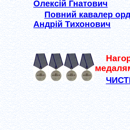
Олексій Гнатович
Повний кавалер ор
Андрій Тихонович
Наго
медалям
ЧИСТ