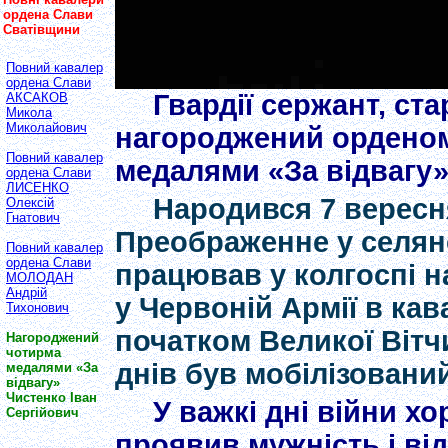
ордена Слави
Сватівщини
Повний кавалер
ордена Слави
Гвардії сержант, ст
АКСАКОВ
Микола
Миколайович
нагороджений орденом
Повний кавалер
медалями «За відвагу
ордена Слави
ЛИСЕНКО
Народився 7 вересня
Олексій
Гнатович
Преображенне у селянс
Повний кавалер
ордена Слави
працював у колгоспі н
МОЛОДАН
Андрій
у Червоній Армії в кав
Тихонович
початком Великої Вітч
Нагороджений
чотирма
днів був мобілізовани
медалями «За
відвагу»
Чистенко Іван
У важкі дні війни х
Сергійович
проявив мужність і ві