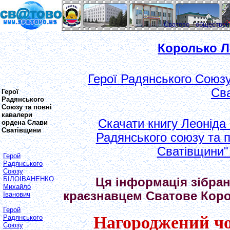
Сватово - обществе
Королько Л
Герої Радянського Союзу
Св
Герої
Радянського
Союзу та повні
кавалери
Скачати книгу Леоніда
ордена Слави
Сватівщини
Радянського союзу та 
Сватівщини"
Герой
Радянського
Союзу
БІЛОІВАНЕНКО
Ця інформація зібран
Михайло
краєзнавцем Сватове Кор
Іванович
Герой
Нагороджений ч
Радянського
Союзу