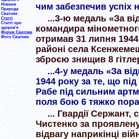
чим забезпечив успіх н
Новини
Природа
Сватове
...3-ю медаль «За в
Статті
Статті про
командира мінометног
здоров'я
Форум Сватове
отримав 31 липня 1944 
Фото Сватове
районі села Ксенжеме
зброєю знищив 8 гітлер
...4-у медаль «За в
1944 року за те, що під
Рабе під сильним артм
поля бою 6 тяжко пор
... Гвардії Сержант,
Чистенко за проявлену 
відвагу наприкінці ві