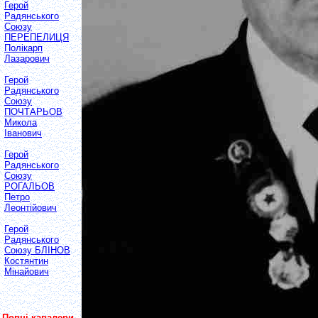
Герой
Радянського
Союзу
ПЕРЕПЕЛИЦЯ
Полікарп
Лазарович
Герой
Радянського
Союзу
ПОЧТАРЬОВ
Микола
Іванович
Герой
Радянського
Союзу
РОГАЛЬОВ
Петро
Леонтійович
Герой
Радянського
Союзу БЛІНОВ
Костянтин
Мінайович
Повні кавалери