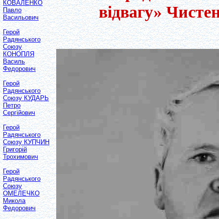
КОВАЛЕНКО
відвагу» Чисте
Павло
Васильович
Герой
Радянського
Союзу
КОНОПЛЯ
Василь
Федорович
Герой
Радянського
Союзу КУДАРЬ
Петро
Сергійович
Герой
Радянського
Союзу КУПЧИН
Григорій
Трохимович
Герой
Радянського
Союзу
ОМЕЛЕЧКО
Микола
Федорович