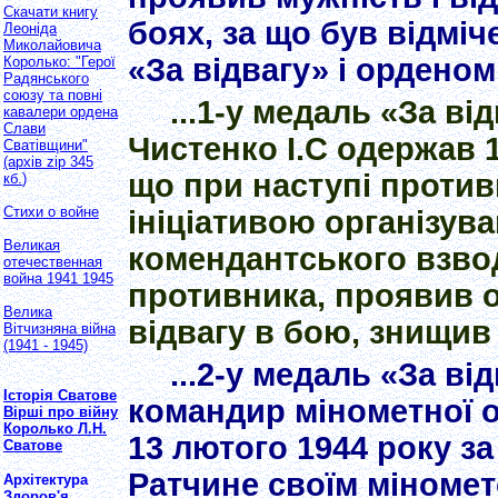
Скачати книгу
боях, за що був відмі
Леоніда
Миколайовича
«За відвагу» і орденом
Королько: "Герої
Радянського
союзу та повні
...1-у медаль «За в
кавалери ордена
Слави
Чистенко І.С одержав 1
Сватівщини"
(архів
zip 345
що при наступі проти
кб.
)
Стихи о войне
ініціативою організув
Великая
комендантського взводу
отечественная
война 1941 1945
противника, проявив о
Велика
відвагу в бою, знищив
Вітчизняна війна
(1941 - 1945)
...2-у медаль «За ві
Історія Сватове
командир мінометної 
Вірші про війну
Королько Л.Н.
13 лютого 1944 року за
Сватове
Ратчине своїм міномет
Архітектура
Здоров'я