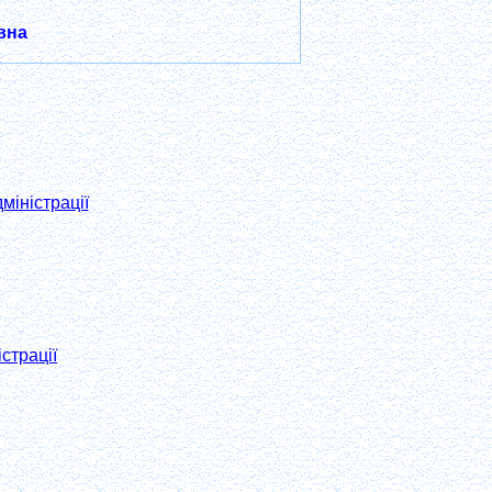
вна
міністрації
страції