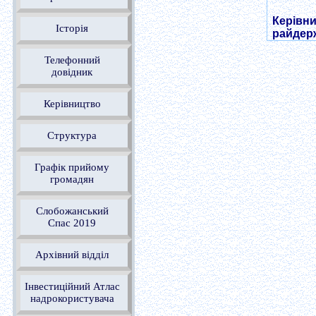
Керівни
Історія
райдерж
Телефонний
довідник
Керівництво
Структура
Графік прийому
громадян
Слобожанський
Спас 2019
Архівний відділ
Інвестиційний Атлас
надрокористувача