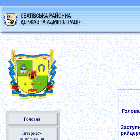
Голова 
Головна
Заступ
райдерж
Інтернет-
приймальня