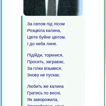
За селом під лісом
Розцвіла калина,
Цвіте буйне цвітом,
І до неба лине.
Підійди, торкнися,
Просить, заграває,
За гілки візьмися,
Знову не пускає.
Любить же калина
Гратись по весні,
Як заворожила,