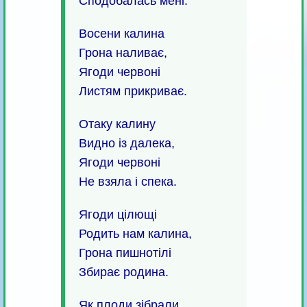
Сподобалась мені.
Восени калина
Грона наливає,
Ягоди червоні
Листям прикриває.
Отаку калину
Видно із далека,
Ягоди червоні
Не взяла і спека.
Ягоди цілющі
Родить нам калина,
Грона пишнотілі
Збирає родина.
Як плоди зібрали,