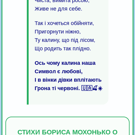
Чиста, вимита росою,
Живе не для себе.
Так і хочеться обійняти,
Пригорнути ніжно,
Ту калину, що під лісом,
Що родить так плідно.
Ось чому калина наша
Символ є любові,
І в вінки дівки вплітають
Грона ті червоні. 🇺🇦🍒☀️
СТИХИ БОРИСА МОХОНЬКО О