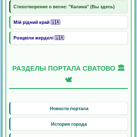
Стихотворение о весне: "Калина" (Вы здесь)
Мій рідний край 🇺🇦
Розцвіли жерделі 🇺🇦
РАЗДЕЛЫ ПОРТАЛА СВАТОВО 🏛️
🕊️
Новости портала
История города