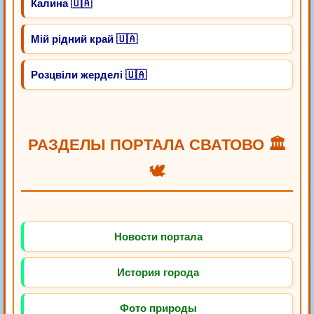
Калина 🇺🇦
Мій рідний край 🇺🇦
Розцвіли жерделі 🇺🇦
РАЗДЕЛЫ ПОРТАЛА СВАТОВО 🏛️
🕊️
Новости портала
История города
Фото природы