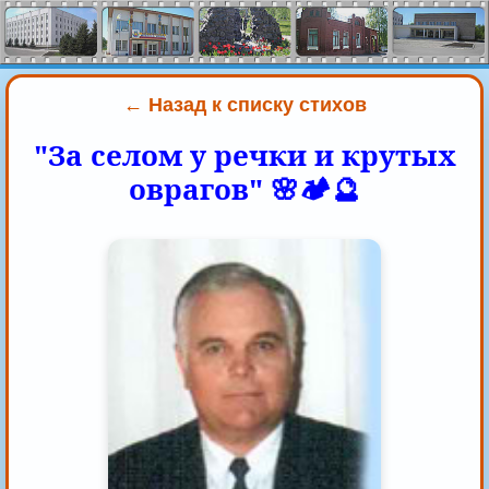
← Назад к списку стихов
"За селом у речки и крутых
оврагов" 🌸🏕️🔮