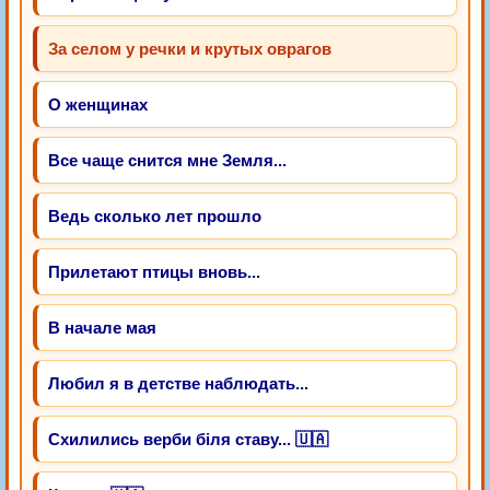
За селом у речки и крутых оврагов
О женщинах
Все чаще снится мне Земля...
Ведь сколько лет прошло
Прилетают птицы вновь...
В начале мая
Любил я в детстве наблюдать...
Схилились верби біля ставу... 🇺🇦