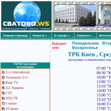
Город Сватово 
Главная страница
Новости »
О городе »
Сервисы »
Фотогал
Понедельник
Вто
Выберите
день:
Воскресенье
ТРК Киев , Сре
программа телевизионных пер
ТОП10 программ
телепередач:
07:00 "
1)
1+1 International
09:30 "
10:00 "
2)
Телеканал 1+1
13:00 "
3)
Baby TV
13:10 "
4)
112 Украина
14:00 "
5)
СТБ
15:00 "
6)
НЛО-ТВ
15:10 "
7)
5 канал
16:00 Т/
17:00 "
8)
24 канал