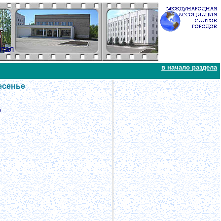
ртал
в начало раздела
есенье
о