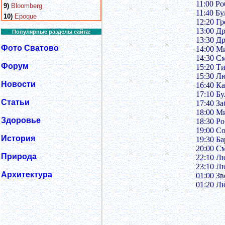
11:00 Р
9)
Bloomberg
11:40 Б
10)
Epoque
12:20 Г
13:00 Д
Популярные разделы сайта:
13:30 Д
Фото Сватово
14:00 Ми
14:30 С
Форум
15:20 Т
15:30 Л
Новости
16:40 К
17:10 Б
Статьи
17:40 З
18:00 Ми
Здоровье
18:30 Р
19:00 С
История
19:30 Б
20:00 С
Природа
22:10 Л
23:10 Л
Архитектура
01:00 З
01:20 Л