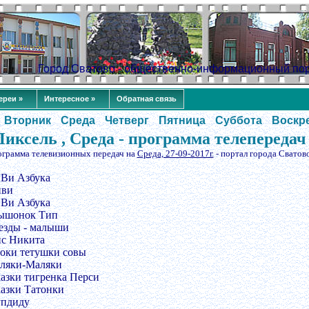
Город Сватово - общественно-информационный по
ереи »
Интересное »
Обратная связь
Вторник
Среда
Четверг
Пятница
Суббота
Воскр
Пиксель , Среда - программа телепередач
ограмма телевизионных передач на
Среда, 27-09-2017г.
- портал города Сватов
иВи Азбука
иви
иВи Азбука
Мышонок Тип
везды - малыши
ис Никита
роки тетушки совы
аляки-Маляки
казки тигренка Перси
казки Татонки
упдиду