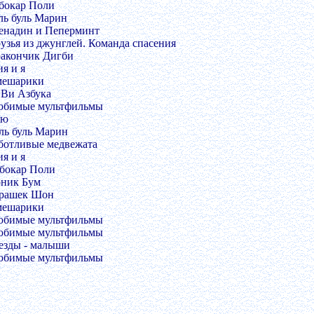
обокар Поли
уль буль Марин
ренадин и Пеперминт
рузья из джунглей. Команда спасения
ракончик Дигби
я и я
мешарики
иВи Азбука
юбимые мультфильмы
аю
уль буль Марин
аботливые медвежата
я и я
обокар Поли
оник Бум
арашек Шон
мешарики
юбимые мультфильмы
юбимые мультфильмы
везды - малыши
юбимые мультфильмы