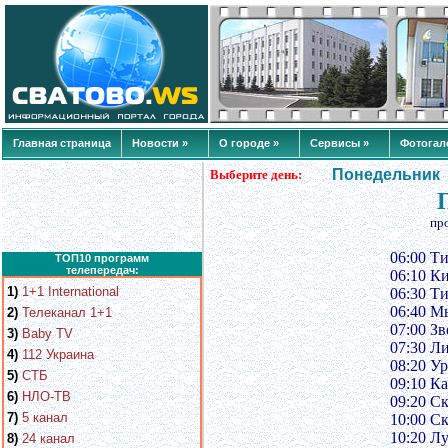
Главная страница
Новости »
О городе »
Сервисы »
Фотогал
Понедельник
Выберите день:
пр
06:00 Т
ТОП10 программ
телепередач:
06:10 К
1)
1+1 International
06:30 Т
06:40 
2)
Телеканал 1+1
07:00 З
3)
Baby TV
07:30 Л
4)
112 Украина
08:20 У
5)
СТБ
09:10 К
6)
НЛО-ТВ
09:20 С
7)
5 канал
10:00 С
10:20 Л
8)
24 канал