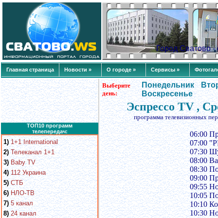
Город Сватово 
Главная страница
Новости »
О городе »
Сервисы »
Фотогал
Понедельник
Вто
Выберите
день:
Воскресенье
Эспрессо TV , Ср
программа телевизионных пер
ТОП10 программ
телепередач:
06:00 П
1)
1+1 International
07:00 "
07:30 Ш
2)
Телеканал 1+1
08:00 В
3)
Baby TV
08:30 П
4)
112 Украина
09:00 П
5)
СТБ
09:55 Н
6)
НЛО-ТВ
10:05 П
7)
5 канал
10:10 К
10:30 Н
8)
24 канал