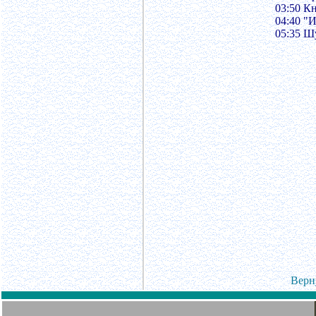
03:50 К
04:40 "
05:35 Ш
Верн