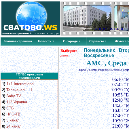
Город Сватово 
Главная страница
Новости »
О городе »
Сервисы »
Фотогал
Понедельник
Вто
Выберите
день:
Воскресенье
AMC , Среда 
программа телевизионных пер
ТОП10 программ
телепередач:
06:10 "
1)
1+1 International
07:45 "Т
09:20 "
2)
Телеканал 1+1
10:55 "
3)
Baby TV
12:40 "
4)
112 Украина
14:25 "
5)
СТБ
16:05 "У
6)
НЛО-ТВ
17:40 "
7)
5 канал
19:30 "
21:00 "
8)
24 канал