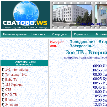
Город Сватово 
Главная страница
Новости »
О городе »
Сервисы »
Фотогал
Понедельник
Вто
Выберите
день:
Воскресенье
Зоо ТВ , Вторн
программа телевизионных пере
ТОП10 программ
телепередач:
06:00 И
1)
1+1 International
06:55 Зн
08:00 Т
2)
Телеканал 1+1
08:25 К
3)
Baby TV
08:55 В
4)
112 Украина
09:45 Пл
5)
СТБ
10:00 И
6)
НЛО-ТВ
10:55 А
7)
5 канал
12:00 У
12:35 Са
8)
24 канал