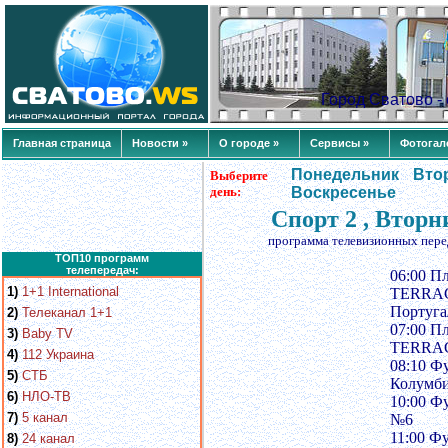
Город Сватово 
Главная страница
Новости »
О городе »
Сервисы »
Фотогал
Понедельник
Вто
Выберите
день:
Воскресенье
Спорт 2 , Вторн
программа телевизионных пере
ТОП10 программ
телепередач:
06:00 П
1)
1+1 International
TERRACI
Португа
2)
Телеканал 1+1
07:00 П
3)
Baby TV
TERRACI
4)
112 Украина
08:10 Ф
5)
СТБ
Колумби
6)
НЛО-ТВ
10:00 Ф
7)
5 канал
№6
11:00 Ф
8)
24 канал