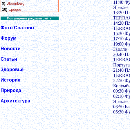
11:40 Ф
9)
Bloomberg
Эраклес
10)
Epoque
13:20 П
TERRACI
Популярные разделы сайта:
14:20 П
Фото Сватово
TERRACI
15:30 Ф
Форум
17:10 Фу
19:00 Ф
Новости
Зволле
20:40 П
Статьи
TERRACI
Португа
Здоровье
21:40 П
TERRACI
История
22:50 Ф
Колумби
Природа
00:30 Ф
02:10 Ф
Архитектура
Эраклес
03:50 Б
05:30 Ф