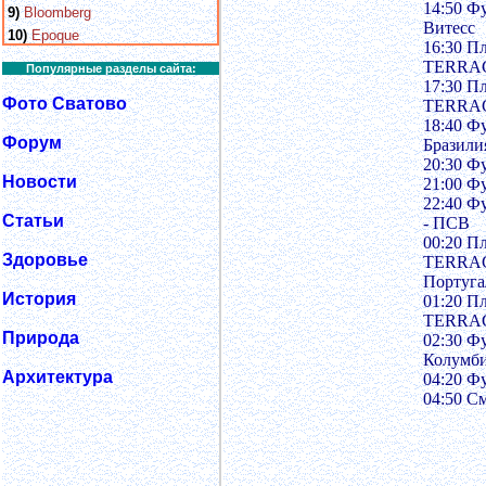
14:50 Ф
9)
Bloomberg
Витесс
10)
Epoque
16:30 П
TERRACI
Популярные разделы сайта:
17:30 П
Фото Сватово
TERRACI
18:40 Ф
Форум
Бразили
20:30 Ф
Новости
21:00 Ф
22:40 Ф
Статьи
- ПСВ
00:20 П
Здоровье
TERRACI
Португа
История
01:20 П
TERRACI
Природа
02:30 Ф
Колумби
Архитектура
04:20 Ф
04:50 С