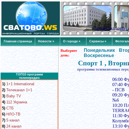
Город Сватово 
Главная страница
Новости »
О городе »
Сервисы »
Фотогал
Понедельник
Вто
Выберите
день:
Воскресенье
Спорт 1 , Вторн
программа телевизионных пере
ТОП10 программ
телепередач:
06:00 Ф
1)
1+1 International
07:40 Ф
- ПСВ
2)
Телеканал 1+1
09:20 Ф
3)
Baby TV
№6
4)
112 Украина
10:20 П
5)
СТБ
TERRACI
6)
НЛО-ТВ
11:30 Ф
7)
5 канал
Колумби
13:10 Ф
8)
24 канал