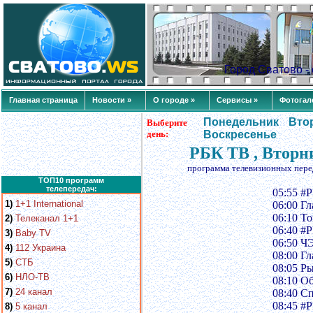
Город Сватово 
Главная страница
Новости »
О городе »
Сервисы »
Фотогал
Понедельник
Вто
Выберите
день:
Воскресенье
РБК ТВ , Вторн
программа телевизионных пере
ТОП10 программ
телепередач:
05:55 #
1)
1+1 International
06:00 Г
06:10 То
2)
Телеканал 1+1
06:40 #
3)
Baby TV
06:50 Ч
4)
112 Украина
08:00 Г
5)
СТБ
08:05 Р
6)
НЛО-ТВ
08:10 О
7)
24 канал
08:40 С
08:45 #
8)
5 канал