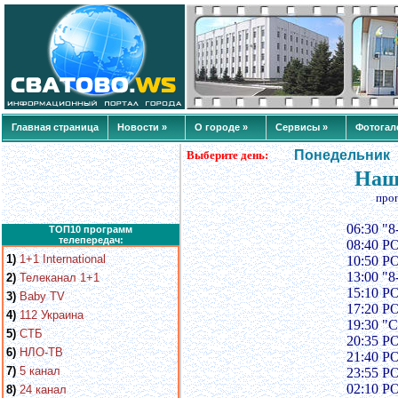
Главная страница
Новости »
О городе »
Сервисы »
Фотогал
Понедельник
Выберите день:
Наш 
про
06:30 "8
ТОП10 программ
телепередач:
08:40 Р
1)
1+1 International
10:50 Р
13:00 "8
2)
Телеканал 1+1
15:10 Р
3)
Baby TV
17:20 Р
4)
112 Украина
19:30 "С
5)
СТБ
20:35 Р
6)
НЛО-ТВ
21:40 Р
7)
5 канал
23:55 Р
02:10 Р
8)
24 канал