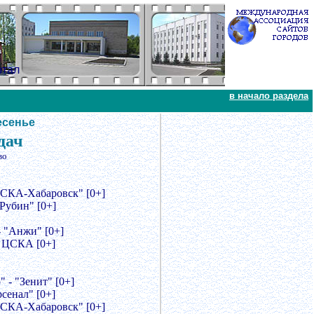
ртал
в начало раздела
есенье
дач
во
"СКА-Хабаровск" [0+]
Рубин" [0+]
 "Анжи" [0+]
- ЦСКА [0+]
 - "Зенит" [0+]
сенал" [0+]
"СКА-Хабаровск" [0+]