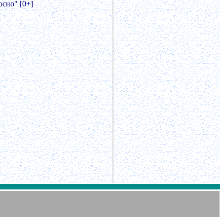
сно" [0+]