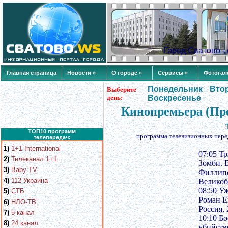
Город Сватово 
Главная страница
Новости »
О городе »
Сервисы »
Фотогал
Понедельник
Вто
Выберите
день:
Воскресенье
Кинопремьера (Пре
ТОП10 программ
программа телевизионных пере
телепередач:
1)
1+1 International
07:05 Т
2)
Телеканал 1+1
Зомби. 
3)
Baby TV
Филлипс
4)
112 Украина
Великоб
08:50 У
5)
СТБ
Роман Е
6)
НЛО-ТВ
Россия, 
7)
5 канал
10:10 Б
8)
24 канал
убийств