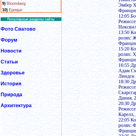
9)
Bloomberg
Эмбер Х
10)
Epoque
Франция
12:05 Б
Популярные разделы сайта:
Режиссе
Ноксвил
Фото Сватово
13:50 К
ролях: 
Форум
Франция
15:20 К
Новости
ролях: 
Франция
Статьи
16:55 Д
Адам См
Здоровье
Линдси 
18:30 Д
История
Режиссе
Скарсга
Природа
Дания, 2
20:30 Д
Архитектура
Режиссе
Карелл,
22:05 К
ролях: 
Франция