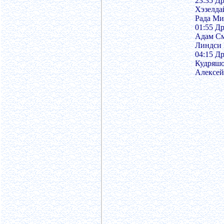
23:35 Д
Хэзелда
Рада Ми
01:55 Д
Адам См
Линдси 
04:15 Д
Кудряшо
Алексей