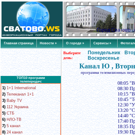
Город Сватово 
Главная страница
Новости »
О городе »
Сервисы »
Фотогал
Понедельник
Вто
Выберите
день:
Воскресенье
Канал Ю , Вторн
программа телевизионных пере
ТОП10 программ
телепередач:
08:05 "В
1)
1+1 International
08:30 П
10:15 "В
2)
Телеканал 1+1
10:45 "
3)
Baby TV
12:30 "У
4)
112 Украина
13:20 "
5)
СТБ
14:40 "
6)
НЛО-ТВ
17:40 П
7)
5 канал
18:35 П
19:30 П
8)
24 канал