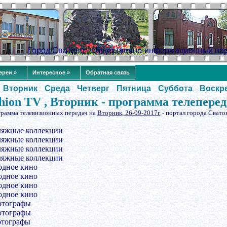
Город Сватово - общественно-информационный по
ереи »
Интересное »
Обратная связь
Вторник
Среда
Четверг
Пятница
Суббота
Воскр
hion TV , Вторник - программа телепере
грамма телевизионных передач на
Вторник, 26-09-2017г.
- портал города Свато
ляжные коллекции
ляжные коллекции
ляжные коллекции
ляжные коллекции
одное кино
одное кино
одное кино
одное кино
отографы
отографы
отографы