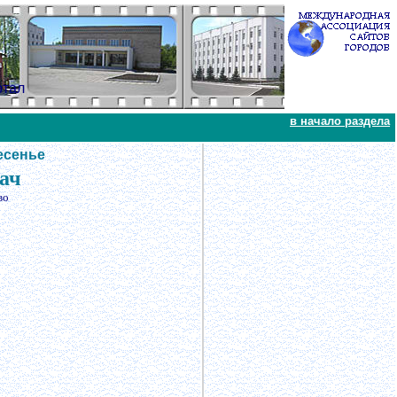
ртал
в начало раздела
есенье
дач
во