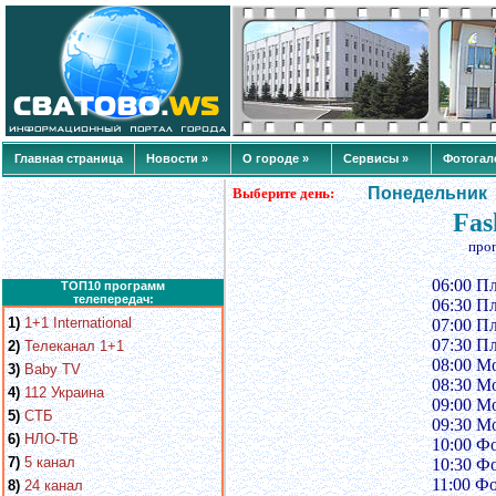
Главная страница
Новости »
О городе »
Сервисы »
Фотогал
Понедельник
Выберите день:
Fas
про
06:00 П
ТОП10 программ
телепередач:
06:30 П
1)
1+1 International
07:00 П
07:30 П
2)
Телеканал 1+1
08:00 М
3)
Baby TV
08:30 М
4)
112 Украина
09:00 М
5)
СТБ
09:30 М
6)
НЛО-ТВ
10:00 Ф
7)
5 канал
10:30 Ф
11:00 Ф
8)
24 канал