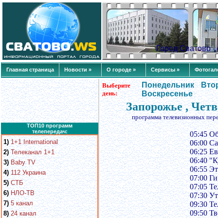
Город Сватово 
Главная страница
Новости »
О городе »
Сервисы »
Фотогал
Понедельник
Вто
Выберите
день:
Воскресенье
Запорожье , Четв
программа телевизионных пер
ТОП10 программ
телепередач:
05:45 О
1)
1+1 International
06:00 Са
06:25 Е
2)
Телеканал 1+1
06:40 "К
3)
Baby TV
06:55 Э
4)
112 Украина
07:00 Г
5)
СТБ
07:05 Т
6)
НЛО-ТВ
07:30 У
7)
5 канал
09:30 Т
09:50 Т
8)
24 канал