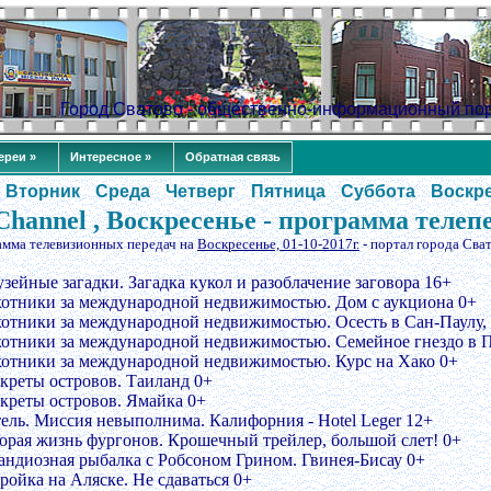
Город Сватово - общественно-информационный по
ереи »
Интересное »
Обратная связь
Вторник
Среда
Четверг
Пятница
Суббота
Воскр
Channel , Воскресенье - программа телеп
амма телевизионных передач на
Воскресенье, 01-10-2017г.
- портал города Сва
зейные загадки. Загадка кукол и разоблачение заговора 16+
хотники за международной недвижимостью. Дом с аукциона 0+
хотники за международной недвижимостью. Осесть в Сан-Паулу,
хотники за международной недвижимостью. Семейное гнездо в П
хотники за международной недвижимостью. Курс на Хако 0+
екреты островов. Таиланд 0+
екреты островов. Ямайка 0+
тель. Миссия невыполнима. Калифорния - Hotel Leger 12+
торая жизнь фургонов. Крошечный трейлер, большой слет! 0+
рандиозная рыбалка с Робсоном Грином. Гвинея-Бисау 0+
ройка на Аляске. Не сдаваться 0+