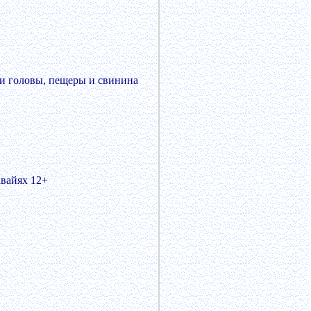
и головы, пещеры и свинина
авайях 12+