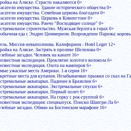
тройка на Аляске. Страсти накаляются 0+
пасатели имущества. Здание исторического общества 0+
пасатели имущества. Семейная церковь благодати 0+
пасатели имущества. Церковь в Ковингтоне 0+
пасатели имущества. Ранчо "Восходящее солнце" 0+
кстремальное строительство. Мужская берлога в горах 0+
еобычная еда с Эндрю Циммерном. Возрождение Парижа: коровь
тель. Миссия невыполнима. Калифорния - Hotel Leger 12+
тройка на Аляске. Застрять в проливе Шелихова 0+
узейные загадки. Человек на канате 16+
еизвестная экспедиция. Проклятие золотого колокола 6+
еизвестная экспедиция. Охота на вампиров 6+
амые ужасные места Америки. 1-я серия 16+
екретные места для купания. Незабываемые прыжки со скал на Г
кстремальные аквапарки. Падение в Бразилии 6+
кстремальные аквапарки. Экстремальные спуски 6+
кстремальные аквапарки. Первый полет 6+
кстремальные аквапарки. На горку с рок-группой 6+
еизвестная экспедиция: спецвыпуск. Поиски Шангри-Ла 6+
узейные загадки. Обман на Бостонском марафоне 16+