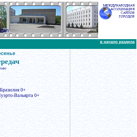
ртал
в начало раздела
есенье
ередач
тово
 Бразилия 0+
уэрто-Вальярта 0+