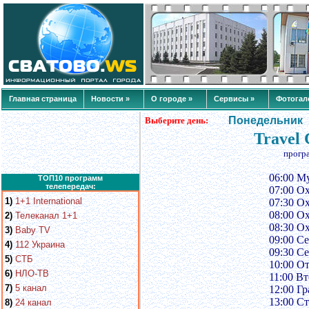
Главная страница
Новости »
О городе »
Сервисы »
Фотогал
Понедельник
Выберите день:
Travel 
прогр
06:00 Му
ТОП10 программ
телепередач:
07:00 О
1)
1+1 International
07:30 О
08:00 О
2)
Телеканал 1+1
08:30 О
3)
Baby TV
09:00 С
4)
112 Украина
09:30 С
5)
СТБ
10:00 О
6)
НЛО-ТВ
11:00 В
7)
5 канал
12:00 Г
13:00 Ст
8)
24 канал