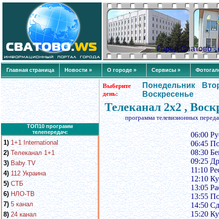
Город Сватово 
Главная страница
Новости »
О городе »
Сервисы »
Фотогал
Понедельник
Вто
Выберите
день:
Воскресенье
Телеканал 2х2 , Воск
программа телевизионных переда
ТОП10 программ
телепередач:
06:00 Р
1)
1+1 International
06:45 П
08:30 Б
2)
Телеканал 1+1
09:25 Др
3)
Baby TV
11:10 Ре
4)
112 Украина
12:10 К
5)
СТБ
13:05 Ра
6)
НЛО-ТВ
13:55 П
7)
5 канал
14:50 С
15:20 К
8)
24 канал